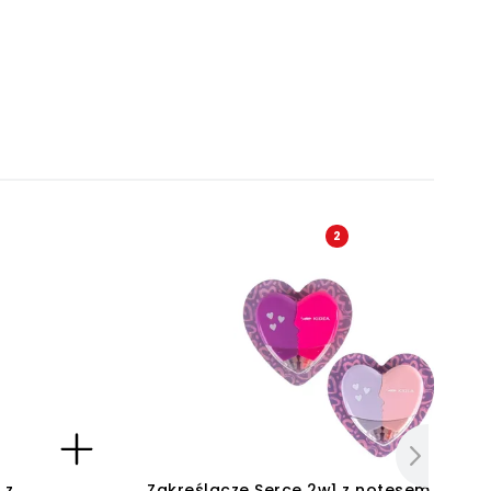
2
 z
Zakreślacze Serce 2w1 z notesem Kidea, 