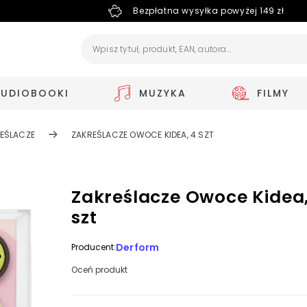
Bezpłatna wysyłka powyżej 149 zł
AUDIOBOOKI
MUZYKA
FILMY
EŚLACZE
ZAKREŚLACZE OWOCE KIDEA, 4 SZT
Zakreślacze Owoce Kidea,
szt
Derform
Producent:
Oceń produkt