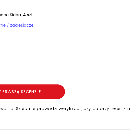
oce Kidea, 4 szt
Papiernik / pisanie / zakreślacze
PIERWSZĄ RECENZJĘ
nia. Sklep nie prowadzi weryfikacji, czy autorzy recenzji 