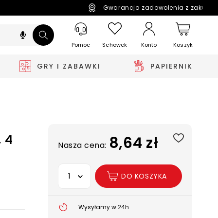
Gwarancja zadowolenia z zakupó
Pomoc
Schowek
Koszyk
Konto
GRY I ZABAWKI
PAPIERNIK
 4
8,64 zł
Nasza cena:
Wybierz opcję
DO KOSZYKA
Wysyłamy w 24h