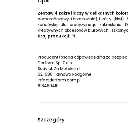
Opis
Zestaw 4 zakreślaczy w delikatnych kolo
pomarańczowy (brzoskwinia) i żółty (kiwi).
końcówkę dla precyzyjnego zakreślania. 
kreatywnych akcesoriów biurowych i szkolnyc
Kraj produkcji
: PL
Producent/osoba odpowiedzialna za bezpiec
Derform Sp. Z o.o.
Sady ul. Za Motelem 1
62-080 Tarnowo Podgórne
info@derform.com.pl
618489410
Szczegóły