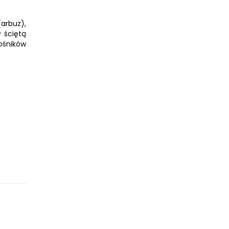
(arbuz),
 ściętą
ośników