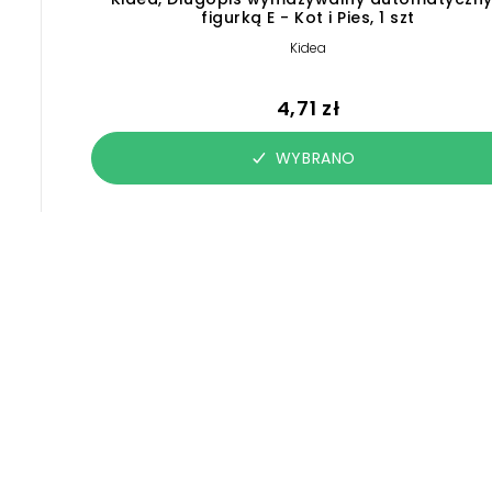
figurką E - Kot i Pies, 1 szt
Kidea
4,71 zł
WYBRANO