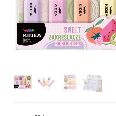
Powiększony kursor
Pomoc w czytaniu
Podkreślenie linków