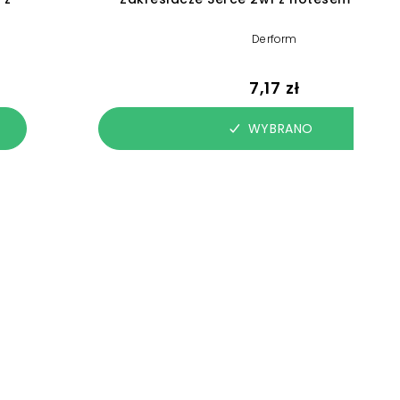
Derform
7,17 zł
WYBRANO