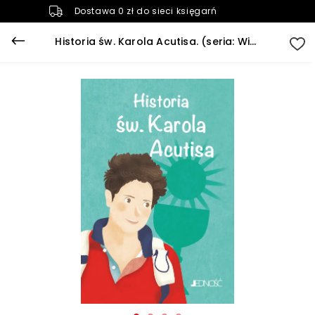
Dostawa 0 zł do sieci księgarń
Historia św. Karola Acutisa. (seria: Wielcy Przyjaciele Jezusa)