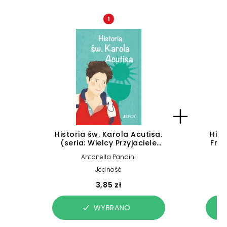
1
Historia św. Karola Acutisa.
Hist
(seria: Wielcy Przyjaciele
Fras
Jezusa)
Antonella Pandini
Jedność
3,85 zł
WYBRANO