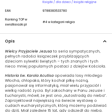
Książki / dla dzieci / książki religijne
EAN:
9788383533780
Ranking TOP w
#4 w kategorii religia
swiatksiazki.pl
Opis
Wielcy Przyjaciele Jezusa
to seria sympatycznych,
pełnych radości książeczek przybliżających
dzieciom sylwetki świętych – tych znanych i tych
nieco mniej popularnych postaci z dziejów Kościoła.
Historia św. Karola Acutisa
opowiada losy młodego
Włocha, chłopaka, który kochał piłkę nożną,
pasjonował się informatyką, miał wielu przyjaciół i
wielką radość życia. Był zakochany w Panu Jezusie i
Eucharystii, mówił, że jest ona „autostradą do nieba”.
Zaprojektował największą na świecie wystawę o
cudach eucharystycznych, którą możemy podziwiać
do dziś. Miał zaledwie 15 lat, gdy odszedł do nieba.