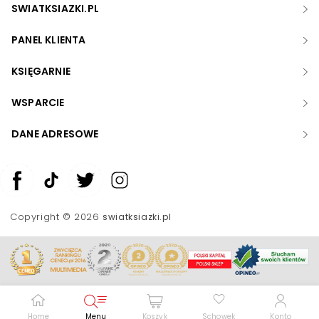
SWIATKSIAZKI.PL
PANEL KLIENTA
KSIĘGARNIE
WSPARCIE
DANE ADRESOWE
Zwiększ rozmiar czcionki
Zmniejsz rozmiar czcionki
Copyright © 2026
swiatksiazki.pl
Odwróć kolory
Skala szarości
Pomoc w czytaniu
Podkreślenie linków
Home
Menu
Koszyk
Schowek
Konto