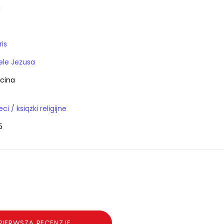
a
is
ele Jezusa
rcina
Książki / dla dzieci / książki religijne
5
PIERWSZĄ RECENZJĘ