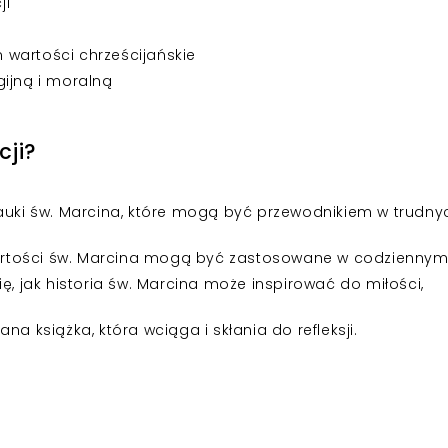
ji
wartości chrześcijańskie
gijną i moralną
cji?
nauki św. Marcina, które mogą być przewodnikiem w trudny
artości św. Marcina mogą być zastosowane w codziennym 
ię, jak historia św. Marcina może inspirować do miłości,
na książka, która wciąga i skłania do refleksji.