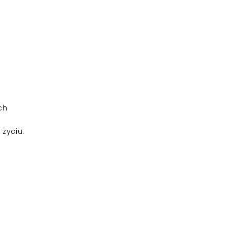
ch
życiu.