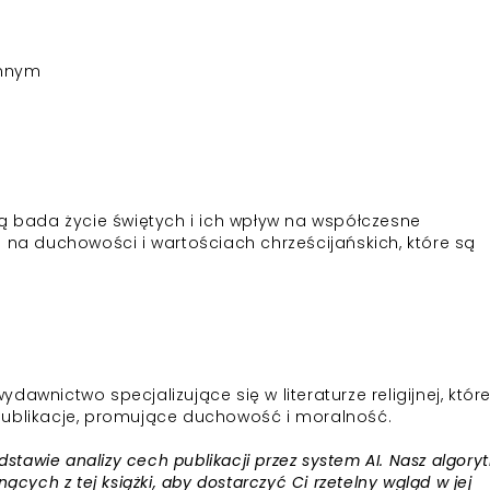
innym
ją bada życie świętych i ich wpływ na współczesne
ę na duchowości i wartościach chrześcijańskich, które są
wnictwo specjalizujące się w literaturze religijnej, któr
publikacje, promujące duchowość i moralność.
awie analizy cech publikacji przez system AI. Nasz algory
ących z tej książki, aby dostarczyć Ci rzetelny wgląd w jej