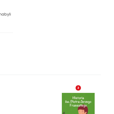
nabyli
2