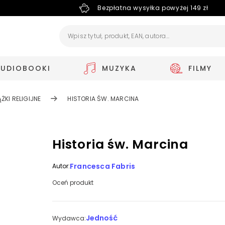
Bezpłatna wysyłka powyżej 149 zł
AUDIOBOOKI
MUZYKA
FILMY
ĄŻKI RELIGIJNE
HISTORIA ŚW. MARCINA
Historia św. Marcina
Francesca Fabris
Autor:
Oceń produkt
Jedność
Wydawca: