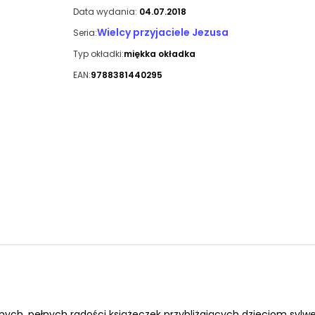
Data wydania:
04.07.2018
Wielcy przyjaciele Jezusa
Seria:
Typ okładki:
miękka okładka
EAN:
9788381440295
nych, pełnych radości książeczek przybliżających dzieciom sylwe