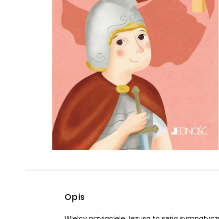
Powiększony kursor
Pomoc w czytaniu
Podkreślenie linków
Opis
Wielcy przyjaciele Jezusa to seria sympatycz