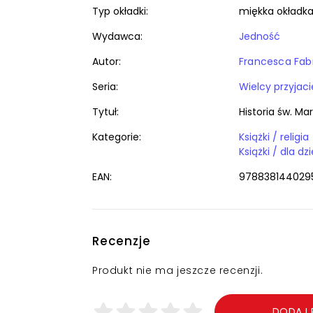
Typ okładki:
miękka okładk
Wydawca:
Jedność
Autor:
Francesca Fabr
Seria:
Wielcy przyjaci
Tytuł:
Historia św. Ma
Kategorie:
Książki / religia
EAN:
978838144029
Recenzje
Produkt nie ma jeszcze recenzji.
DODAJ 