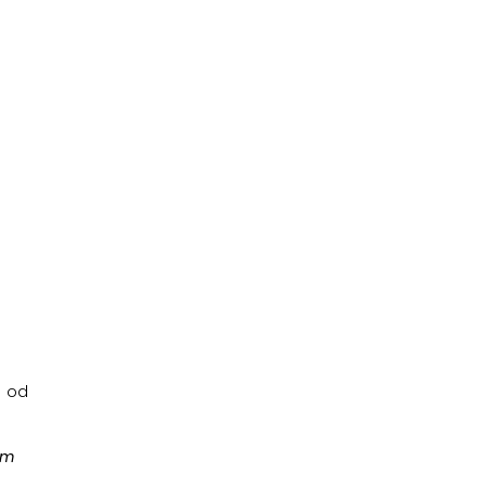
e od
tm