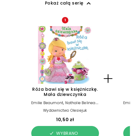
Pokaż całą serię
1
Róża bawi się w księżniczkę.
Mała dziewczynka
,
,
Emilie Beaumont
Nathalie Belineau
Emili
Christelle Mekdjian
Wydawnictwo Olesiejuk
10,50 zł
WYBRANO