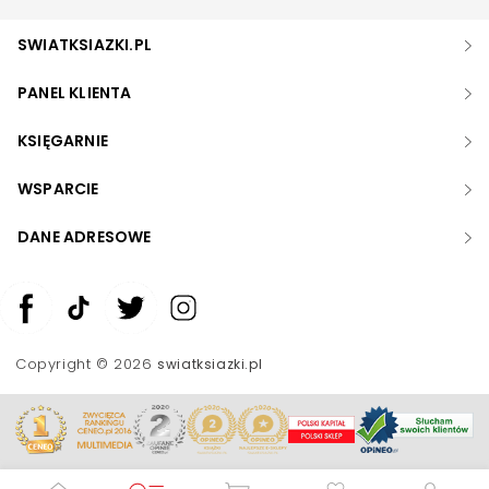
SWIATKSIAZKI.PL
PANEL KLIENTA
KSIĘGARNIE
WSPARCIE
DANE ADRESOWE
Zwiększ rozmiar czcionki
Zmniejsz rozmiar czcionki
Copyright © 2026
swiatksiazki.pl
Odwróć kolory
Skala szarości
Pomoc w czytaniu