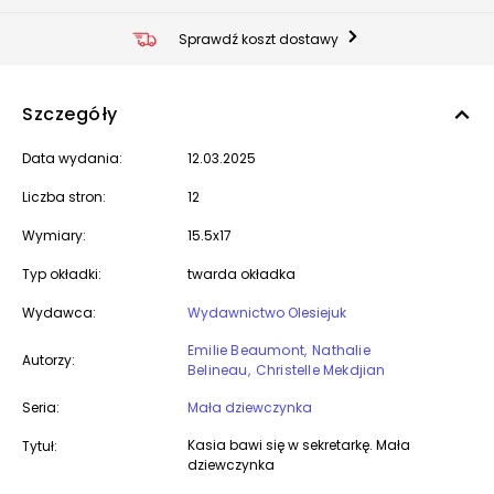
Sprawdź koszt dostawy
Szczegóły
Data wydania:
12.03.2025
Liczba stron:
12
Wymiary:
15.5x17
Typ okładki:
twarda okładka
Wydawca:
Wydawnictwo Olesiejuk
Emilie Beaumont
Nathalie
Autorzy:
Belineau
Christelle Mekdjian
Seria:
Mała dziewczynka
Kasia bawi się w sekretarkę. Mała
Tytuł:
dziewczynka