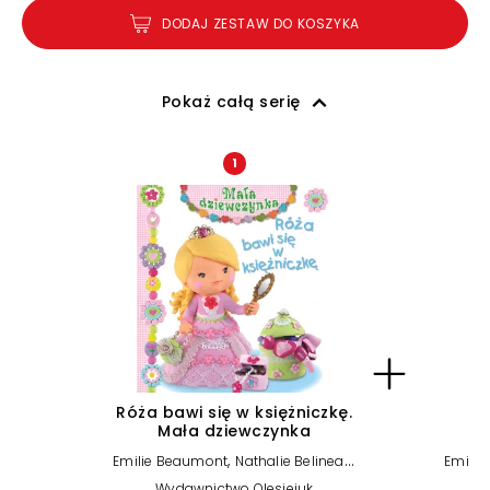
DODAJ ZESTAW DO KOSZYKA
Pokaż całą serię
1
Róża bawi się w księżniczkę.
Mała dziewczynka
,
,
Emilie Beaumont
Nathalie Belineau
Emili
Christelle Mekdjian
Wydawnictwo Olesiejuk