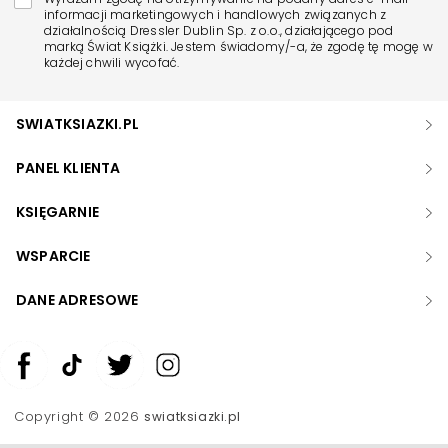
informacji marketingowych i handlowych związanych z
działalnością Dressler Dublin Sp. z o.o., działającego pod
marką Świat Książki. Jestem świadomy/-a, że zgodę tę mogę w
każdej chwili wycofać.
SWIATKSIAZKI.PL
PANEL KLIENTA
KSIĘGARNIE
WSPARCIE
DANE ADRESOWE
Zwiększ rozmiar czcionki
Zmniejsz rozmiar czcionki
Copyright © 2026
swiatksiazki.pl
Odwróć kolory