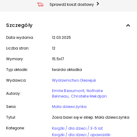
Sprawdź koszt dostawy
Szczegóły
Data wydania:
12.03.2025
Liczba stron:
12
Wymiary:
15.5x17
Typ okładki:
twarda okładka
Wydawca:
Wydawnictwo Olesiejuk
Emilie Beaumont
Nathalie
Autorzy:
Belineau
Christelle Mekdjian
Seria:
Mała dziewczynka
Tytuł:
Zosia bawi się w sklep. Mała dziewczynka
Kategorie:
Książki / dla dzieci / 3-5 lat
Książki / dla dzieci / opowiastki