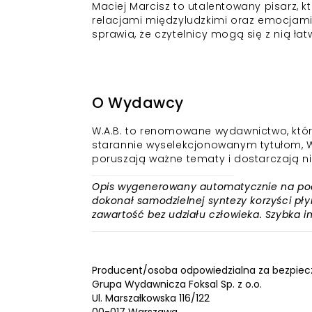
Maciej Marcisz to utalentowany pisarz, k
relacjami międzyludzkimi oraz emocjami. 
sprawia, że czytelnicy mogą się z nią łat
O Wydawcy
W.A.B. to renomowane wydawnictwo, które od
starannie wyselekcjonowanym tytułom, W.A
poruszają ważne tematy i dostarczają 
Opis wygenerowany automatycznie na podst
dokonał samodzielnej syntezy korzyści płyn
zawartość bez udziału człowieka. Szybka 
Producent/osoba odpowiedzialna za bezpiec
Grupa Wydawnicza Foksal Sp. z o.o.
Ul. Marszałkowska 116/122