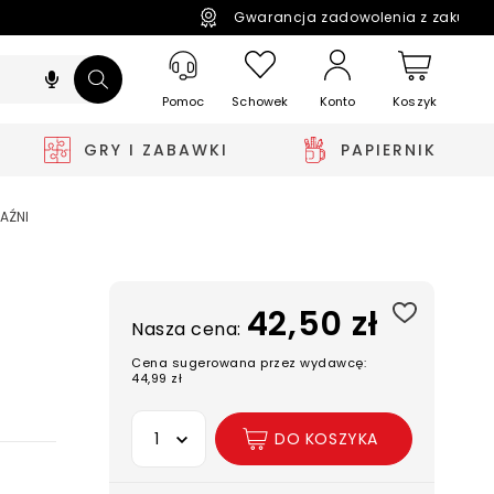
Gwarancja zadowolenia z zakupó
Pomoc
Schowek
Koszyk
Konto
GRY I ZABAWKI
PAPIERNIK
AŹNI
42,50 zł
Nasza cena:
Cena sugerowana przez wydawcę:
44,99 zł
Wybierz opcję
DO KOSZYKA