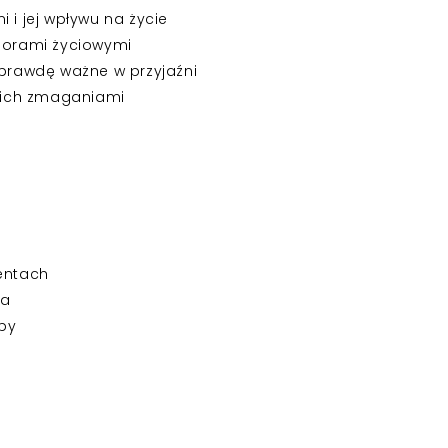
 i jej wpływu na życie
yborami życiowymi
aprawdę ważne w przyjaźni
i ich zmaganiami
entach
ia
oby