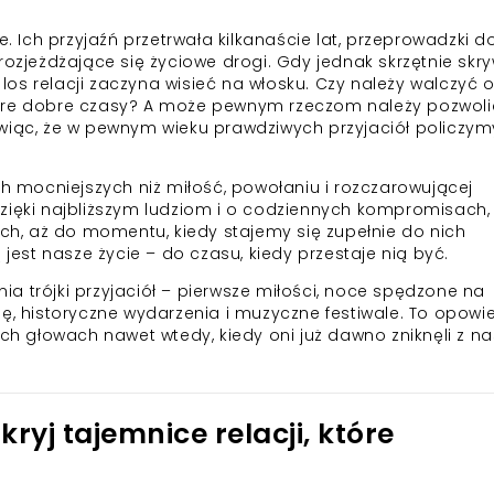
e. Ich przyjaźń przetrwała kilkanaście lat, przeprowadzki d
rozjeżdżające się życiowe drogi. Gdy jednak skrzętnie sk
os relacji zaczyna wisieć na włosku. Czy należy walczyć 
tare dobre czasy? A może pewnym rzeczom należy pozwoli
ówiąc, że w pewnym wieku prawdziwych przyjaciół policzym
ch mocniejszych niż miłość, powołaniu i rozczarowującej
zięki najbliższym ludziom i o codziennych kompromisach, 
, aż do momentu, kiedy stajemy się zupełnie do nich
 jest nasze życie – do czasu, kiedy przestaje nią być.
a trójki przyjaciół – pierwsze miłości, noce spędzone na
ję, historyczne wydarzenia i muzyczne festiwale. To opowi
ych głowach nawet wtedy, kiedy oni już dawno zniknęli z n
kryj tajemnice relacji, które