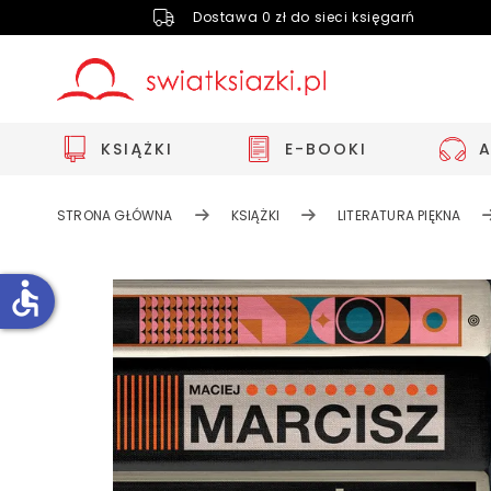
Dostawa 0 zł do sieci księgarń
KSIĄŻKI
E-BOOKI
STRONA GŁÓWNA
KSIĄŻKI
LITERATURA PIĘKNA
accessible
Zwiększ rozmiar czcionki
Zmniejsz rozmiar czcionki
Odwróć kolory
Skala szarości