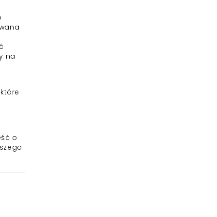
o
rywana
o
ć
y na
które
eść o
aszego