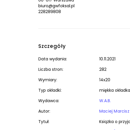
00-017 Warszawa
biuro@gwfoksal.pl
228289808
Szczegóły
Data wydania:
10.11.2021
Liczba stron:
282
Wymiary:
14x20
Typ okładki:
miękka okładk
Wydawca:
W.A.B.
Autor:
Maciej Marcisz
Tytuł:
Książka o przyj