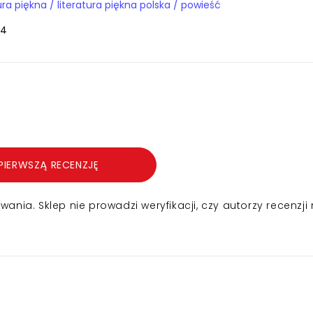
Książki / literatura piękna / literatura piękna polska / powieść
74
PIERWSZĄ RECENZJĘ
nia. Sklep nie prowadzi weryfikacji, czy autorzy recenzji 