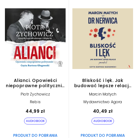
Alianci. Opowieści
Bliskość i lęk. Jak
niepoprawne politycznie
budować lepsze relacje
cz.V (plik audio)
(plik audio)
Piotr Zychowicz
Marcin Matych
Rebis
Wydawnictwo Agora
44,99 zł
40,49 zł
AUDIOBOOK
AUDIOBOOK
PRODUKT DO POBRANIA
PRODUKT DO POBRANIA