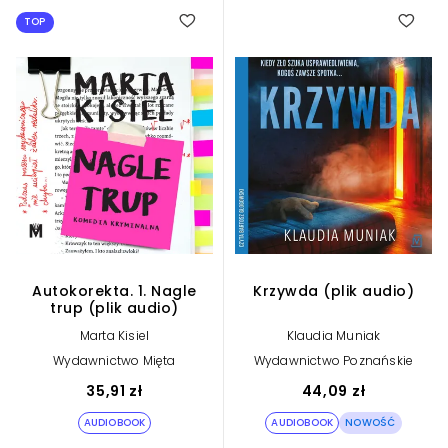
TOP
Autokorekta. 1. Nagle
Krzywda (plik audio)
trup (plik audio)
Marta Kisiel
Klaudia Muniak
Wydawnictwo Mięta
Wydawnictwo Poznańskie
35,91 zł
44,09 zł
AUDIOBOOK
AUDIOBOOK
NOWOŚĆ