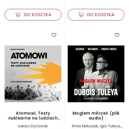
DO KOSZYKA
DO KOSZYKA
Atomowi. Testy
Mogłem milczeć (plik
nuklearne na ludziach
audio)
(plik audio)
,
,
Łukasz Dynowski
Anna Matusiak
Igor Tuleya