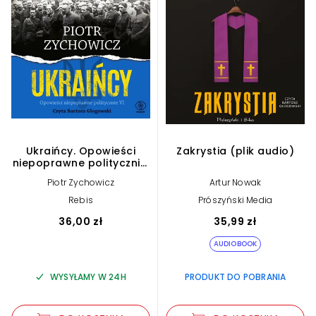
Ukraińcy. Opowieści
Zakrystia (plik audio)
niepoprawne politycznie.
Część 6 (książka audio)
Piotr Zychowicz
Artur Nowak
Rebis
Prószyński Media
36,00 zł
35,99 zł
AUDIOBOOK
WYSYŁAMY W 24H
PRODUKT DO POBRANIA