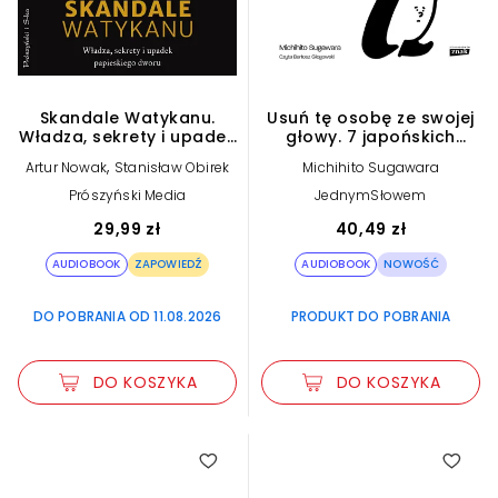
Skandale Watykanu.
Usuń tę osobę ze swojej
Władza, sekrety i upadek
głowy. 7 japońskich
papieskiego dworu (plik
technik uwalniających
,
Artur Nowak
Stanisław Obirek
Michihito Sugawara
audio)
umysł (plik audio)
Prószyński Media
JednymSłowem
29,99 zł
40,49 zł
AUDIOBOOK
ZAPOWIEDŹ
AUDIOBOOK
NOWOŚĆ
DO POBRANIA OD 11.08.2026
PRODUKT DO POBRANIA
DO KOSZYKA
DO KOSZYKA