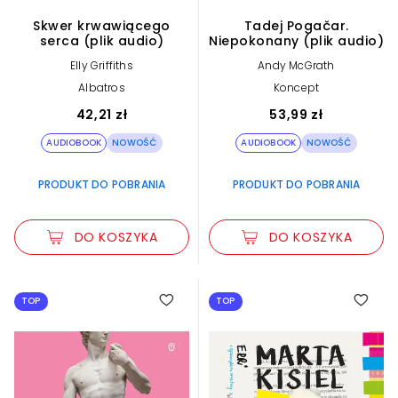
Skwer krwawiącego
Tadej Pogačar.
serca (plik audio)
Niepokonany (plik audio)
Elly Griffiths
Andy McGrath
Albatros
Koncept
42,21 zł
53,99 zł
AUDIOBOOK
NOWOŚĆ
AUDIOBOOK
NOWOŚĆ
PRODUKT DO POBRANIA
PRODUKT DO POBRANIA
DO KOSZYKA
DO KOSZYKA
TOP
TOP