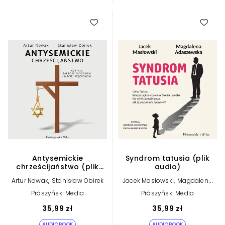
Antysemickie
Syndrom tatusia (plik
chrześcijaństwo (plik
audio)
audio)
,
,
Artur Nowak
Stanisław Obirek
Jacek Masłowski
Magdalena
Adaszewska
Prószyński Media
Prószyński Media
35,99 zł
35,99 zł
AUDIOBOOK
AUDIOBOOK