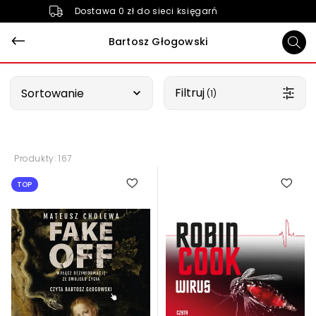
Dostawa 0 zł do sieci księgarń
Bartosz Głogowski
Wybierz opcję
Filtruj
Sortowanie
 (1)
Produkty: 167
TOP