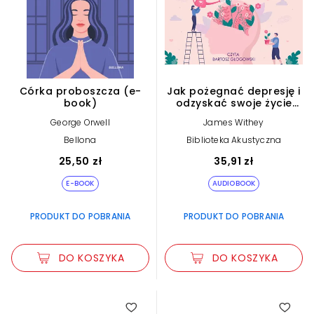
Córka proboszcza (e-
Jak pożegnać depresję i
book)
odzyskać swoje życie
(plik audio)
George Orwell
James Withey
Bellona
Biblioteka Akustyczna
25,50 zł
35,91 zł
E-BOOK
AUDIOBOOK
PRODUKT DO POBRANIA
PRODUKT DO POBRANIA
DO KOSZYKA
DO KOSZYKA