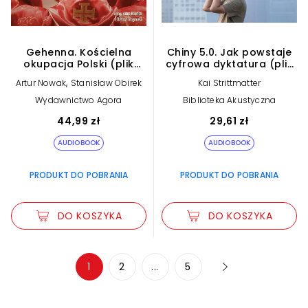
Gehenna. Kościelna
Chiny 5.0. Jak powstaje
okupacja Polski (plik
cyfrowa dyktatura (plik
audio)
audio)
,
Artur Nowak
Stanisław Obirek
Kai Strittmatter
Wydawnictwo Agora
Biblioteka Akustyczna
44,99 zł
29,61 zł
AUDIOBOOK
AUDIOBOOK
PRODUKT DO POBRANIA
PRODUKT DO POBRANIA
DO KOSZYKA
DO KOSZYKA
Zwiększ rozmiar czcionki
1
2
...
5
Zmniejsz rozmiar czcionki
Odwróć kolory