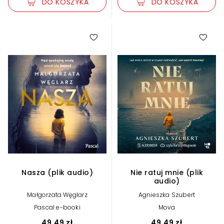
DO KOSZYKA
DO KOSZYKA
Nasza (plik audio)
Nie ratuj mnie (plik
audio)
Małgorzata Węglarz
Agnieszka Szubert
Pascal e-booki
Mova
49,49 zł
49,49 zł