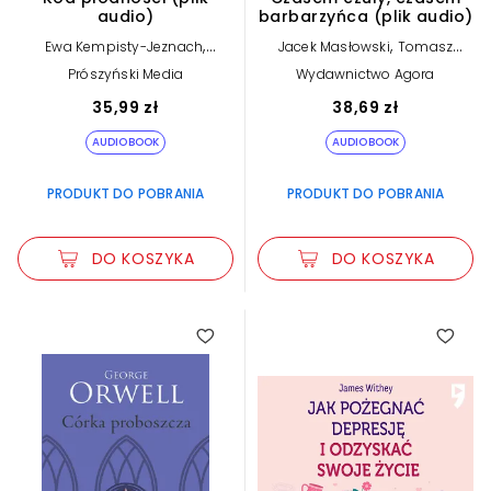
audio)
barbarzyńca (plik audio)
,
,
Ewa Kempisty-Jeznach
Jacek Masłowski
Tomasz
Ireneusz Marek Salata
Kwaśniewski
Prószyński Media
Wydawnictwo Agora
35,99 zł
38,69 zł
AUDIOBOOK
AUDIOBOOK
PRODUKT DO POBRANIA
PRODUKT DO POBRANIA
DO KOSZYKA
DO KOSZYKA