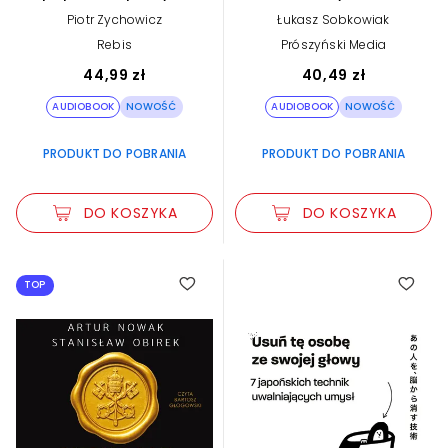
VII (plik audio)
efekty (plik audio)
Piotr Zychowicz
Łukasz Sobkowiak
Rebis
Prószyński Media
44,99 zł
40,49 zł
AUDIOBOOK
NOWOŚĆ
AUDIOBOOK
NOWOŚĆ
PRODUKT DO POBRANIA
PRODUKT DO POBRANIA
DO KOSZYKA
DO KOSZYKA
TOP