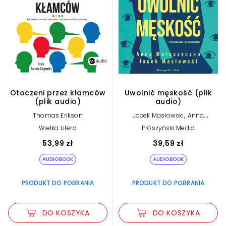
Otoczeni przez kłamców
Uwolnić męskość (plik
(plik audio)
audio)
,
Thomas Erikson
Jacek Masłowski
Anna
Maruszeczko
Wielka Litera
Prószyński Media
53,99 zł
39,59 zł
AUDIOBOOK
AUDIOBOOK
PRODUKT DO POBRANIA
PRODUKT DO POBRANIA
DO KOSZYKA
DO KOSZYKA