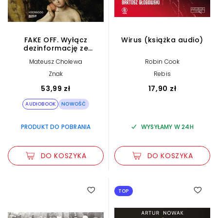
FAKE OFF. Wyłącz
Wirus (książka audio)
dezinformację ze
swojego życia (plik
Mateusz Cholewa
Robin Cook
audio)
Znak
Rebis
53,99 zł
17,90 zł
AUDIOBOOK
NOWOŚĆ
PRODUKT DO POBRANIA
WYSYŁAMY W 24H
DO KOSZYKA
DO KOSZYKA
TOP