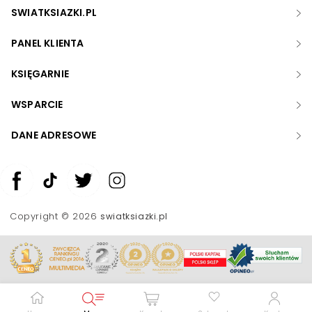
SWIATKSIAZKI.PL
PANEL KLIENTA
KSIĘGARNIE
WSPARCIE
DANE ADRESOWE
Zwiększ rozmiar czcionki
Zmniejsz rozmiar czcionki
Copyright © 2026
swiatksiazki.pl
Odwróć kolory
Skala szarości
Pomoc w czytaniu
Podkreślenie linków