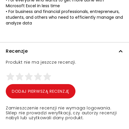
• For everyone who wants to get more done with
Microsoft Excel in less time
• For business and financial professionals, entrepreneurs,
students, and others who need to efficiently manage and
analyze data
Recenzje
Produkt nie ma jeszcze recenzji.
DODAJ PIERWSZĄ RECENZJĘ
Zamieszczenie recenzji nie wymaga logowania.
Sklep nie prowadzi weryfikacji, czy autorzy recenzji
nabyli lub użytkowali dany produkt.