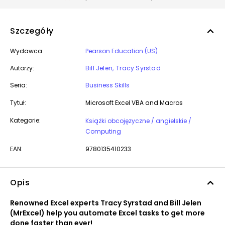
Szczegóły
Wydawca:
Pearson Education (US)
Autorzy:
Bill Jelen
Tracy Syrstad
Seria:
Business Skills
Tytuł:
Microsoft Excel VBA and Macros
Kategorie:
Książki obcojęzyczne / angielskie /
Computing
EAN:
9780135410233
Opis
Renowned Excel experts Tracy Syrstad and Bill Jelen
(MrExcel) help you automate Excel tasks to get more
done faster than ever!