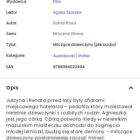
Wydawca:
Filia
Lektor:
Agata Skórska
Autor:
Sonia Rosa
Seria:
Mroczna strona
Tytuł:
Milczące dziewczyny (plik audio)
Kategorie:
Audiobooki / thriller
EAN:
9788384020494
Opis
Justyna i Renata przed laty były ofiarami
miejscowego hotelarza – pedofila, który molestował
nieletnie dziewczynki z rozbitych rodzin. Agnieszka
jest jego córką. Córką potwora. Kiedy w niewielkim
mazurskim miasteczku dochodzi do zaginięcia
młodej letniczki, budzą się stare demony – milczące
dziewczyny postanawiają zacząć mówić.