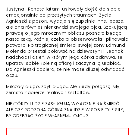
Justyna i Renata latami usiłowały dojść do siebie
emocjonalnie po przeżytych traumach. Życie
Agnieszki z pozoru wydaje się zupełnie inne, lepsze,
ale ona również nienawidzi swojego ojca. Szokującą
prawdę o jego mrocznym obliczu poznała będąc
nastolatką. Później czekała, obserwowała i pilnowała
potwora. Po tragicznej śmierci swojej żony Edmund
Molenda przestał polować na dziewczynki. Jednak
nadchodzi dzień, w którym jego córka odkrywa, że
upatrzył sobie kolejną ofiarę i zaczyna ją urabiać.
Do Agnieszki dociera, że nie może dłużej odwracać
oczu.
Milczały długo, zbyt długo… Ale kiedy połączą siły,
zemsta nabierze realnych kształtów.
NIEKTÓRZY LUDZIE ZASŁUGUJĄ WYŁĄCZNIE NA ŚMIERĆ.
ALE CZY RODZONA CÓRKA ZNAJDZIE W SOBIE TYLE SIŁY,
BY ODEBRAĆ ŻYCIE WŁASNEMU OJCU?