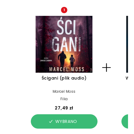
1
Ścigani (plik audio)
Wym
Marcel Moss
Filia
27,49 zł
WYBRANO