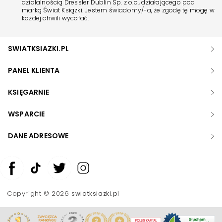
działalnością Dressler Dublin Sp. z o.o., działającego pod
marką Świat Książki. Jestem świadomy/-a, że zgodę tę mogę w
każdej chwili wycofać.
SWIATKSIAZKI.PL
PANEL KLIENTA
KSIĘGARNIE
WSPARCIE
DANE ADRESOWE
Zwiększ rozmiar czcionki
Zmniejsz rozmiar czcionki
Copyright © 2026
swiatksiazki.pl
Odwróć kolory
Skala szarości