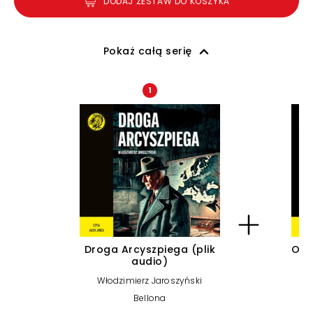
DODAJ ZESTAW DO KOSZYKA
Pokaż całą serię
1
Droga Arcyszpiega (plik
Ode
audio)
Włodzimierz Jaroszyński
Bellona