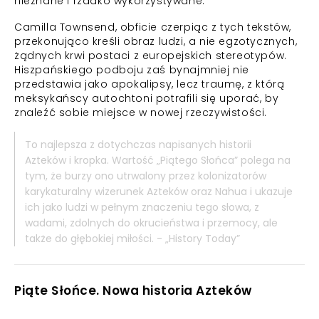
nieznane i rzadko wykorzystywane.
Camilla Townsend, obficie czerpiąc z tych tekstów,
przekonująco kreśli obraz ludzi, a nie egzotycznych,
żądnych krwi postaci z europejskich stereotypów.
Hiszpańskiego podboju zaś bynajmniej nie
przedstawia jako apokalipsy, lecz traumę, z którą
meksykańscy autochtoni potrafili się uporać, by
znaleźć sobie miejsce w nowej rzeczywistości.
To najlepsza z dotychczas napisanych historii
Azteków i kropka. Wartość „Piątego Słońca” polega na
tym, że burzy ono utrwalony przez kolonizatorów
karykaturalny wizerunek Azteków oraz Nahua i ukazuje
ich jako ludzi w pełnym znaczeniu tego słowa, z
wadami, zdolnych do okrucieństwa i przemocy, ale
także do głębokiej miłości. - „History Today”
Piąte Słońce. Nowa historia Azteków