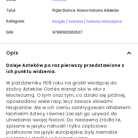
Tytuł:
Piąte Słońce. Nowa historia Azteków
Kategorie:
Książki / historia / historia starożytna
EAN:
9788383383507
Opis
Dzieje Azteków po raz pierwszy przedstawione z
ich punktu widzenia.
W październiku 1519 roku na grobli wiodącej do
stolicy Azteków Cortés stanął oko w oko z
Moctezumą. O tym oraz tym, co działo się później,
opowiadano wiele razy, lecz zawsze słowami
Hiszpanów. Ale w ich cieniu zaintrygowani alfabetem
łacińskim Aztecy również zaczęli go używać do
utrwalania swojej historii. Do niedawna źródła te,
spisane w języku nahuatl i tylko częściowo
przełożone na języki europejskie, były niemalże