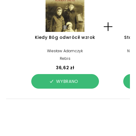
Kiedy Bóg odwrócił wzrok
Staro
Wiesław Adamczyk
Nico
Rebis
36,62 zł
WYBRANO