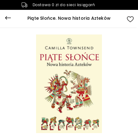
Dostawa 0 zł do sieci księgarń
Piąte Słońce. Nowa historia Azteków