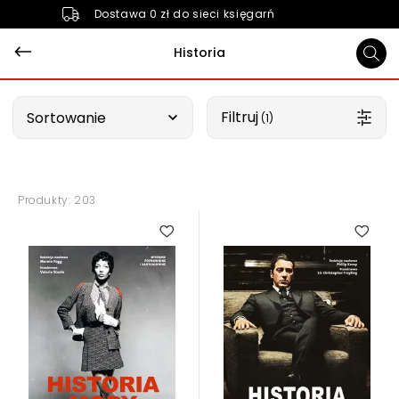
Dostawa 0 zł do sieci księgarń
Historia
Wybierz opcję
Filtruj
Sortowanie
 (1)
Produkty: 203