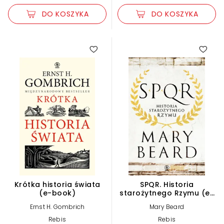
DO KOSZYKA
DO KOSZYKA
Krótka historia świata
SPQR. Historia
(e-book)
starożytnego Rzymu (e-
book)
Ernst H. Gombrich
Mary Beard
Rebis
Rebis