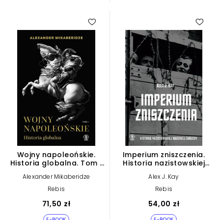
Wojny napoleońskie.
Imperium zniszczenia.
Historia globalna. Tom 1
Historia nazistowskiej
(e-book)
masowej zagłady (e-
Alexander Mikaberidze
Alex J. Kay
book)
Rebis
Rebis
71,50 zł
54,00 zł
E-BOOK
E-BOOK