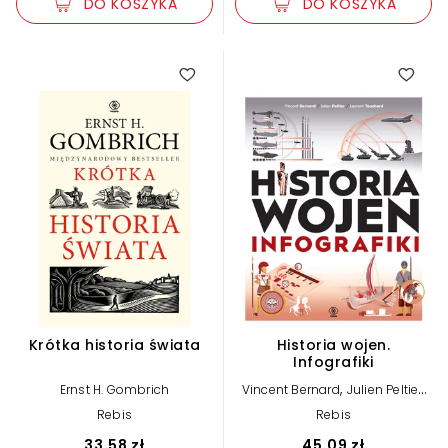
DO KOSZYKA
DO KOSZYKA
Krótka historia świata
Historia wojen.
Infografiki
,
,
Ernst H. Gombrich
Vincent Bernard
Julien Peltier
Laurent Touchard
Rebis
Rebis
33,58 zł
45,09 zł