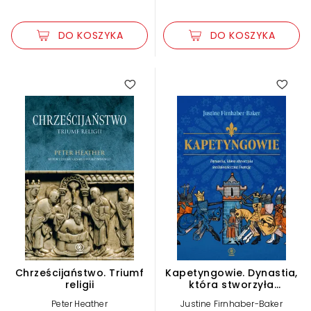
DO KOSZYKA
DO KOSZYKA
Chrześcijaństwo. Triumf
Kapetyngowie. Dynastia,
religii
która stworzyła
średniowieczną Francję
Peter Heather
Justine Firnhaber-Baker