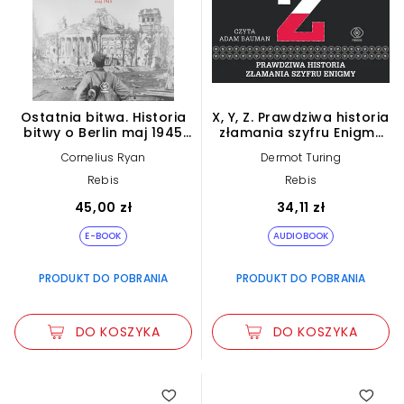
Ostatnia bitwa. Historia
X, Y, Z. Prawdziwa historia
bitwy o Berlin maj 1945
złamania szyfru Enigmy
(e-book)
(plik audio)
Cornelius Ryan
Dermot Turing
Rebis
Rebis
45,00 zł
34,11 zł
E-BOOK
AUDIOBOOK
PRODUKT DO POBRANIA
PRODUKT DO POBRANIA
DO KOSZYKA
DO KOSZYKA