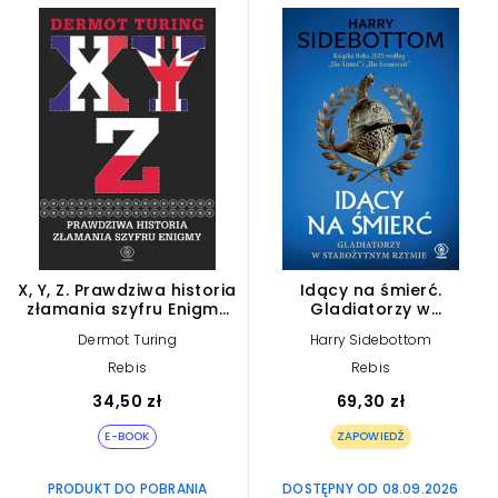
X, Y, Z. Prawdziwa historia
Idący na śmierć.
złamania szyfru Enigmy
Gladiatorzy w
(e-book)
starożytnym Rzymie
Dermot Turing
Harry Sidebottom
Rebis
Rebis
34,50 zł
69,30 zł
E-BOOK
ZAPOWIEDŹ
PRODUKT DO POBRANIA
DOSTĘPNY OD 08.09.2026