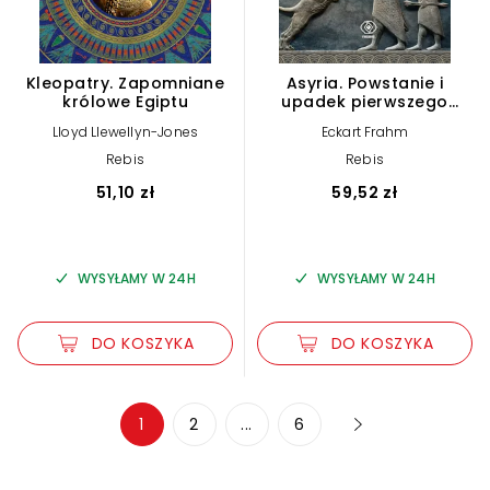
Kleopatry. Zapomniane
Asyria. Powstanie i
królowe Egiptu
upadek pierwszego
imperium w historii
Lloyd Llewellyn-Jones
Eckart Frahm
świata
Rebis
Rebis
51,10 zł
59,52 zł
WYSYŁAMY W 24H
WYSYŁAMY W 24H
DO KOSZYKA
DO KOSZYKA
Zwiększ rozmiar czcionki
1
2
...
6
Zmniejsz rozmiar czcionki
Odwróć kolory