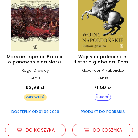
Morskie imperia. Batalia
Wojny napoleońskie.
o panowanie na Morzu
Historia globalna. Tom 2
Śródziemnym 1521-1580
(e-book)
Roger Crowley
Alexander Mikaberidze
Rebis
Rebis
62,99 zł
71,50 zł
ZAPOWIEDŹ
E-BOOK
DOSTĘPNY OD 01.09.2026
PRODUKT DO POBRANIA
DO KOSZYKA
DO KOSZYKA