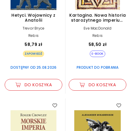
Hetyci. Wojownicy z
Kartagina. Nowa historia
Anatolii
starożytnego imperium
(e-book)
Trevor Bryce
Eve MacDonald
Rebis
Rebis
58,79 zł
58,50 zł
ZAPOWIEDŹ
E-BOOK
DOSTĘPNY OD 25.08.2026
PRODUKT DO POBRANIA
DO KOSZYKA
DO KOSZYKA