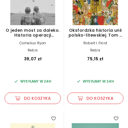
O jeden most za daleko.
Oksfordzka historia unii
Historia operacji
polsko-litewskiej. Tom 1.
"Market-Garden"
Powstanie i rozwój 1385-
Cornelius Ryan
Robert I. Frost
wrzesień 1944
1569
Rebis
Rebis
39,07 zł
75,15 zł
WYSYŁAMY W 24H
WYSYŁAMY W 24H
DO KOSZYKA
DO KOSZYKA