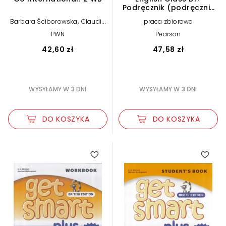
Podręcznik (podręcznik
wieloletni) - NPP
,
Barbara Ściborowska
Claudia
praca zbiorowa
,
Bianchi
Mark Tulip
PWN
Pearson
42,60 zł
47,58 zł
WYSYŁAMY W 3 DNI
WYSYŁAMY W 3 DNI
DO KOSZYKA
DO KOSZYKA