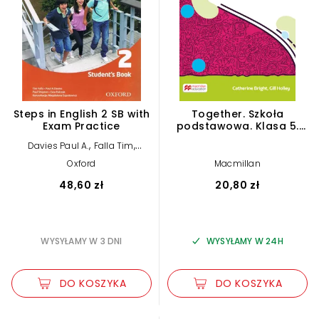
Steps in English 2 SB with
Together. Szkoła
Exam Practice
podstawowa. Klasa 5.
Zeszyt przedmiotowy
,
,
Davies Paul A.
Falla Tim
,
Palczak Ewa
Shipton Paul
Oxford
Macmillan
48,60 zł
20,80 zł
WYSYŁAMY W 3 DNI
WYSYŁAMY W 24H
DO KOSZYKA
DO KOSZYKA