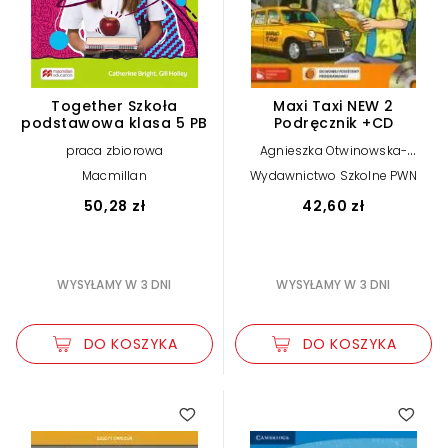
Together Szkoła
Maxi Taxi NEW 2
podstawowa klasa 5 PB
Podręcznik +CD
praca zbiorowa
Agnieszka Otwinowska-
,
Kasztelanic
Anna Walewska
Macmillan
Wydawnictwo Szkolne PWN
50,28 zł
42,60 zł
WYSYŁAMY W 3 DNI
WYSYŁAMY W 3 DNI
DO KOSZYKA
DO KOSZYKA