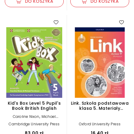
DO KOSZYKA
DO KOSZYKA
Kid's Box Level 5 Pupil's
Link. Szkoła podstawowa
Book British English
klasa 5. Materiały
ćwiczeniowe + Online
,
Caroline Nixon
Michael
Practice
Tomlinson
Cambridge University Press
Oxford University Press
83,00 zł
16,40 zł