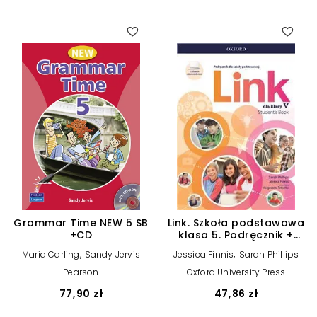
Grammar Time NEW 5 SB
Link. Szkoła podstawowa
+CD
klasa 5. Podręcznik +
cyfrowe
,
,
Maria Carling
Sandy Jervis
Jessica Finnis
Sarah Phillips
odzwierciedlenie
Pearson
Oxford University Press
77,90 zł
47,86 zł