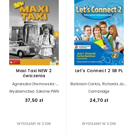
Maxi Taxi NEW 2
Let's Connect 2 SB PL
ćwiczenia
,
Agnieszka Otwinowska-
Barbisan Carlos
Richards Jack
,
,
Kasztelanic
Anna Walewska
C
Sandy Chuck
Wydawnictwo Szkolne PWN
Cambridge
37,50 zł
24,70 zł
WYSYŁAMY W 3 DNI
WYSYŁAMY W 3 DNI