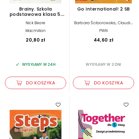
Brainy. Szkoła
Go International! 2 SB
podstawowa klasa 5.
Zeszyt przedmiotowy
,
Nick Beare
Barbara Ściborowska
Claudia
,
Bianchi
Mark Tulip
Macmillan
PWN
20,80 zł
44,60 zł
WYSYŁAMY W 24H
WYSYŁAMY W 3 DNI
DO KOSZYKA
DO KOSZYKA