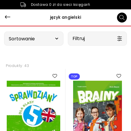
Dostawa 0 zł do sieci księgarń
język angielski
Wybierz opcję
Filtruj
Sortowanie
Produkty: 43
TOP