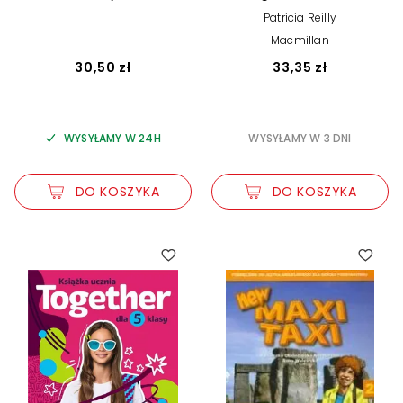
Nowa edycja 2024-2026
podstawowa klasa 5.
Patricia Reilly
Zeszyt ćwiczeń
Macmillan
30,50 zł
33,35 zł
WYSYŁAMY W 24H
WYSYŁAMY W 3 DNI
DO KOSZYKA
DO KOSZYKA