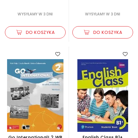
WYSYŁAMY W 3 DNI
WYSYŁAMY W 3 DNI
DO KOSZYKA
DO KOSZYKA
Go International! 2 WB
English Class B1+