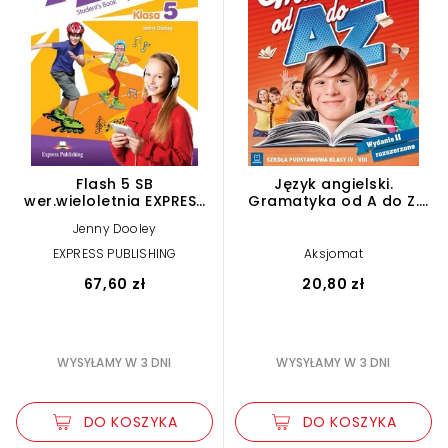
Flash 5 SB
Język angielski.
wer.wieloletnia EXPRESS
Gramatyka od A do Z.
PUBLISHING
Szkoła podstawowa
Jenny Dooley
klasy IV-VII. Wydanie 2
rozszerzone
EXPRESS PUBLISHING
Aksjomat
67,60 zł
20,80 zł
WYSYŁAMY W 3 DNI
WYSYŁAMY W 3 DNI
DO KOSZYKA
DO KOSZYKA