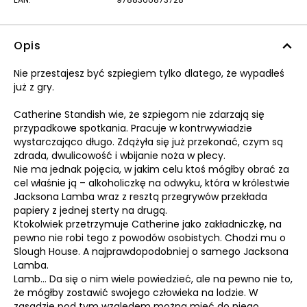
Opis
Nie przestajesz być szpiegiem tylko dlatego, że wypadłeś
już z gry.
Catherine Standish wie, że szpiegom nie zdarzają się
przypadkowe spotkania. Pracuje w kontrwywiadzie
wystarczająco długo. Zdążyła się już przekonać, czym są
zdrada, dwulicowość i wbijanie noża w plecy.
Nie ma jednak pojęcia, w jakim celu ktoś mógłby obrać za
cel właśnie ją – alkoholiczkę na odwyku, która w królestwie
Jacksona Lamba wraz z resztą przegrywów przekłada
papiery z jednej sterty na drugą.
Ktokolwiek przetrzymuje Catherine jako zakładniczkę, na
pewno nie robi tego z powodów osobistych. Chodzi mu o
Slough House. A najprawdopodobniej o samego Jacksona
Lamba.
Lamb… Da się o nim wiele powiedzieć, ale na pewno nie to,
że mógłby zostawić swojego człowieka na lodzie. W
zasadzie pod tym względem można mieć do niego