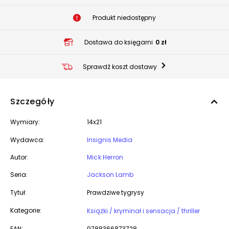
Produkt niedostępny
Dostawa do księgarni
0 zł
Sprawdź koszt dostawy
Szczegóły
Wymiary:
14x21
Wydawca:
Insignis Media
Autor:
Mick Herron
Seria:
Jackson Lamb
Tytuł:
Prawdziwe tygrysy
Kategorie:
Książki / kryminał i sensacja / thriller
EAN:
9788366873728