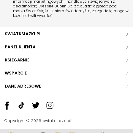
informacji marketingowych i handlowych związanych z
działalnością Dressler Dublin Sp. z o.o., działającego pod
marką Świat Książki. Jestem świadomy/-a, że zgodę tę mogę w
każdej chwili wycofać.
SWIATKSIAZKI.PL
PANEL KLIENTA
KSIĘGARNIE
WSPARCIE
DANE ADRESOWE
Zwiększ rozmiar czcionki
Zmniejsz rozmiar czcionki
Copyright © 2026
swiatksiazki.pl
Odwróć kolory