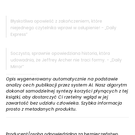
Błyskotliwa opowieść z zakończeniem, które
niejednego czytelnika wprawi w osłupienie! - „Daily
Express”
Soczysta, sprawnie opowiedziana historia, która
udowadnia, że Jeffrey Archer nie traci formy. - „Daily
Mirror”
Opis wygenerowany automatycznie na podstawie
analizy cech publikacji przez system AI. Nasz algorytm
dokonał samodzielnej syntezy korzyści płynących z tej
książki, aby dostarczyć Ci rzetelny wgląd w jej
zawartość bez udziału człowieka. Szybka informacja
prosto z metadanych produktu.
Producent/osoba odpowiedzialna za bezpieczeństwo