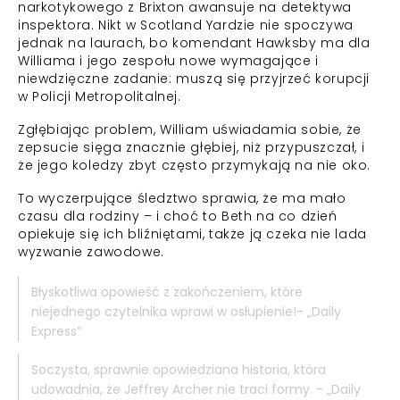
narkotykowego z Brixton awansuje na detektywa
inspektora. Nikt w Scotland Yardzie nie spoczywa
jednak na laurach, bo komendant Hawksby ma dla
Williama i jego zespołu nowe wymagające i
niewdzięczne zadanie: muszą się przyjrzeć korupcji
w Policji Metropolitalnej.
Zgłębiając problem, William uświadamia sobie, że
zepsucie sięga znacznie głębiej, niż przypuszczał, i
że jego koledzy zbyt często przymykają na nie oko.
To wyczerpujące śledztwo sprawia, że ma mało
czasu dla rodziny – i choć to Beth na co dzień
opiekuje się ich bliźniętami, także ją czeka nie lada
wyzwanie zawodowe.
Błyskotliwa opowieść z zakończeniem, które
niejednego czytelnika wprawi w osłupienie!- „Daily
Express”
Soczysta, sprawnie opowiedziana historia, która
udowadnia, że Jeffrey Archer nie traci formy. - „Daily