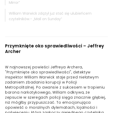
Mirror”
William Warwick zdążył już stać się ulubieńcem
czytelników.- „Mail on Sunday”
Przymknięte oko sprawiedliwości – Jeffrey
Archer
W najnowszej powieści Jeffreya Archera,
"Przymknięte oko sprawiedliwości", detektyw
inspektor William Warwick staje przed niełatwym
zadaniem zbadania korupcji w Policji
Metropolitalnej. Po awansie z sukcesem w tropieniu
barona narkotykowego, William odkrywa, że
zepsucie w szeregach policji sięga znacznie głębiej,
niż mógłby przypuszczać. To emocjonująca
opowieść o moralnych dylematach, lojalności i
poświęceniu, która zaskoczy niejednego czytelnika.