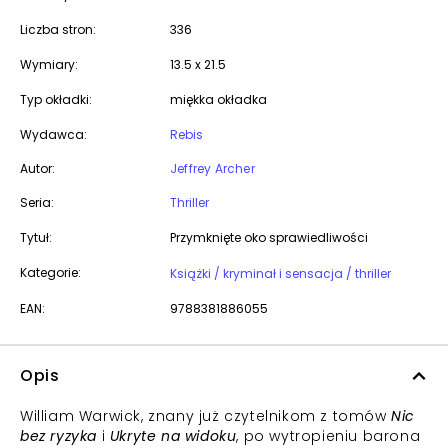
Liczba stron:
336
Wymiary:
13.5 x 21.5
Typ okładki:
miękka okładka
Wydawca:
Rebis
Autor:
Jeffrey Archer
Seria:
Thriller
Tytuł:
Przymknięte oko sprawiedliwości
Kategorie:
Książki / kryminał i sensacja / thriller
EAN:
9788381886055
Opis
William Warwick, znany już czytelnikom z tomów
Nic
bez ryzyka
i
Ukryte na widoku
, po wytropieniu barona