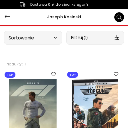
Dostawa 0 zł do sieci księgarń
Joseph Kosinski
Wybierz opcję
Filtruj
Sortowanie
 (1)
Produkty: 11
1.00
5.00
TOP
TOP