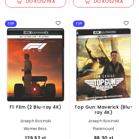
DO KOSZYKA
DO KOSZYKA
TOP
TOP
F1: Film (2 Blu-ray 4K)
Top Gun: Maverick (Blu-
ray 4K)
Joseph Kosinski
Joseph Kosinski
Warner Bros.
Paramount
129,52 zł
88,30 zł