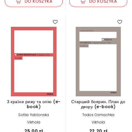
DO KOSZYKA
DO KOSZYKA
З країни рижу та опію (e-
Старший боярин. План до
book)
двору (e-book)
Sofiia Yablonska
Todos Osmachka
Vikhola
Vikhola
25,00 zł
22,20 zł