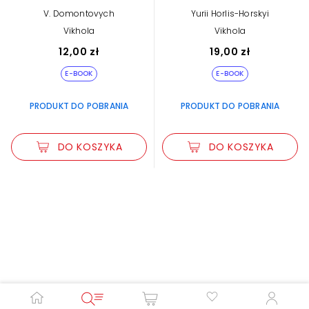
V. Domontovych
Yurii Horlis-Horskyi
Vikhola
Vikhola
12,00 zł
19,00 zł
E-BOOK
E-BOOK
PRODUKT DO POBRANIA
PRODUKT DO POBRANIA
DO KOSZYKA
DO KOSZYKA
Zwiększ rozmiar czcionki
Zmniejsz rozmiar czcionki
Odwróć kolory
Skala szarości
Pomoc w czytaniu
Podkreślenie linków