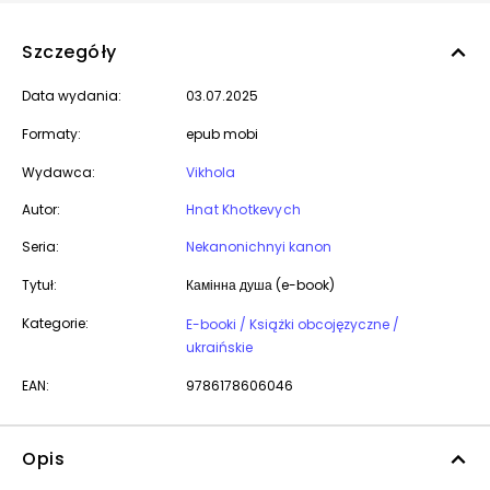
Szczegóły
Data wydania:
03.07.2025
Formaty:
epub mobi
Wydawca:
Vikhola
Autor:
Hnat Khotkevych
Seria:
Nekanonichnyi kanon
Tytuł:
Камінна душа (e-book)
Kategorie:
E-booki / Książki obcojęzyczne /
ukraińskie
EAN:
9786178606046
Opis