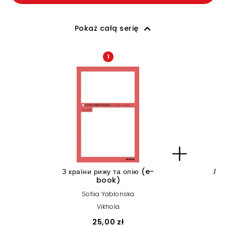
Pokaż całą serię
1
З країни рижу та опію (e-
Леб
book)
Sofiia Yablonska
Vikhola
25,00 zł