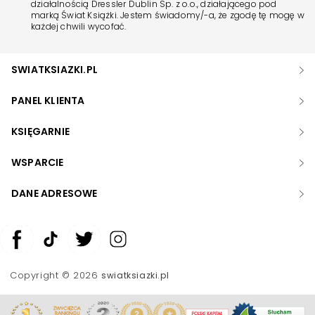
działalnością Dressler Dublin Sp. z o.o., działającego pod
marką Świat Książki. Jestem świadomy/-a, że zgodę tę mogę w
każdej chwili wycofać.
SWIATKSIAZKI.PL
PANEL KLIENTA
KSIĘGARNIE
WSPARCIE
DANE ADRESOWE
Zwiększ rozmiar czcionki
Zmniejsz rozmiar czcionki
Copyright © 2026
swiatksiazki.pl
Odwróć kolory
Skala szarości