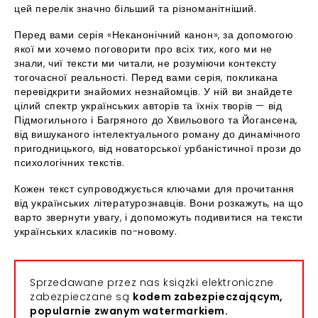
цей перелік значно більший та різноманітніший.
Перед вами серія «Неканонічний канон», за допомогою
якої ми хочемо поговорити про всіх тих, кого ми не
знали, чиї тексти ми читали, не розуміючи контексту
тогочасної реальності. Перед вами серія, покликана
перевідкрити знайомих незнайомців. У ній ви знайдете
цілий спектр українських авторів та їхніх творів — від
Підмогильного і Багряного до Хвильового та Йогансена,
від вишуканого інтелектуального роману до динамічного
пригодницького, від новаторської урбаністичної прози до
психологічних текстів.
Кожен текст супроводжується ключами для прочитання
від українських літературознавців. Вони розкажуть, на що
варто звернути увагу, і допоможуть подивитися на тексти
українських класиків по-новому.
Sprzedawane przez nas książki elektroniczne
zabezpieczane są
kodem zabezpieczającym,
popularnie zwanym watermarkiem.