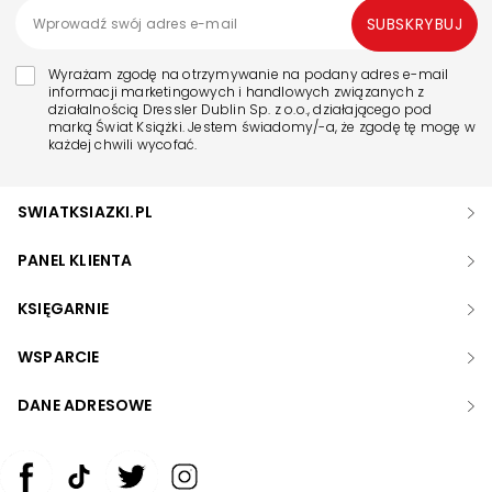
SUBSKRYBUJ
Wyrażam zgodę na otrzymywanie na podany adres e-mail
informacji marketingowych i handlowych związanych z
działalnością Dressler Dublin Sp. z o.o., działającego pod
marką Świat Książki. Jestem świadomy/-a, że zgodę tę mogę w
każdej chwili wycofać.
SWIATKSIAZKI.PL
PANEL KLIENTA
KSIĘGARNIE
WSPARCIE
DANE ADRESOWE
Zwiększ rozmiar czcionki