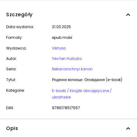
Szczegóły
Data wydania:
21.03.2025
Formaty:
epub mobi
Wydawca:
Vikhola
Autor:
Yevhen Hutsalo
Seria:
Nekanonichnyi kanon
Tytuł:
Родинне вогнище. Оповідання (e-book)
Kategorie:
E-booki / Książki obcojęzyczne /
ukraińskie
EAN:
9786178517557
Opis