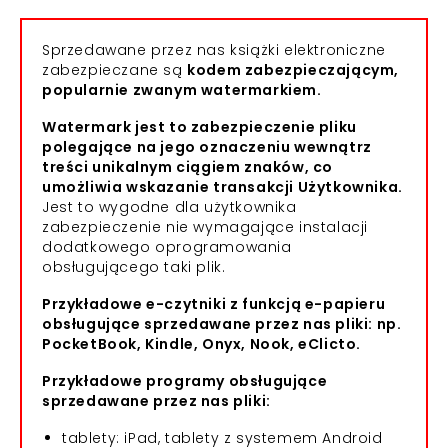
Sprzedawane przez nas książki elektroniczne
zabezpieczane są
kodem zabezpieczającym,
popularnie zwanym watermarkiem.
Watermark jest to zabezpieczenie pliku
polegające na jego oznaczeniu wewnątrz
treści unikalnym ciągiem znaków, co
umożliwia wskazanie transakcji Użytkownika.
Jest to wygodne dla użytkownika
zabezpieczenie nie wymagające instalacji
dodatkowego oprogramowania
obsługującego taki plik.
Przykładowe e-czytniki z funkcją e-papieru
obsługujące sprzedawane przez nas pliki: np.
PocketBook, Kindle, Onyx, Nook, eClicto.
Przykładowe programy obsługujące
sprzedawane przez nas pliki:
tablety: iPad, tablety z systemem Android