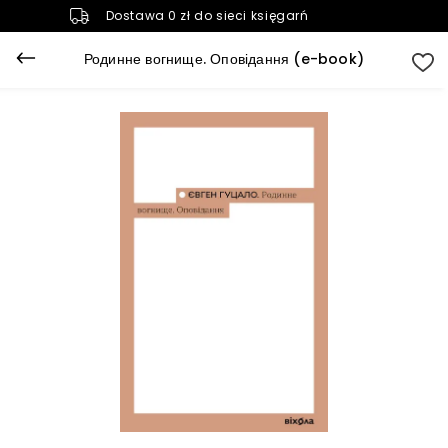
Dostawa 0 zł do sieci księgarń
Родинне вогнище. Оповідання (e-book)