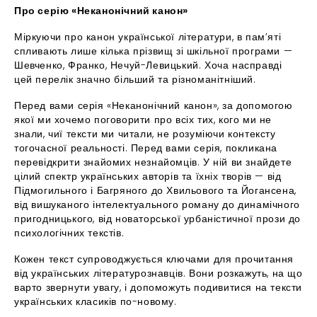
Про серію «Неканонічний канон»
Міркуючи про канон української літератури, в пам’яті
спливають лише кілька прізвищ зі шкільної програми —
Шевченко, Франко, Нечуй-Левицький. Хоча насправді
цей перелік значно більший та різноманітніший.
Перед вами серія «Неканонічний канон», за допомогою
якої ми хочемо поговорити про всіх тих, кого ми не
знали, чиї тексти ми читали, не розуміючи контексту
тогочасної реальності. Перед вами серія, покликана
перевідкрити знайомих незнайомців. У ній ви знайдете
цілий спектр українських авторів та їхніх творів — від
Підмогильного і Багряного до Хвильового та Йогансена,
від вишуканого інтелектуального роману до динамічного
пригодницького, від новаторської урбаністичної прози до
психологічних текстів.
Кожен текст супроводжується ключами для прочитання
від українських літературознавців. Вони розкажуть, на що
варто звернути увагу, і допоможуть подивитися на тексти
українських класиків по-новому.