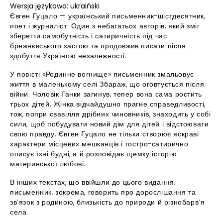
Wersja językowa: ukraiński
Євген Гуцало — український письменник-шістдесятник,
поет і журналіст. Один з небагатьох авторів, який зміг
зберегти самобутність і сатиричність під час
брежнєвського застою та продовжив писати після
здобуття Україною незалежності.
У повісті «Родинне вогнище» письменник змальовує
життя в маленькому селі Збараж, що оговтується після
війни. Чоловік Ганки загинув, тепер вона сама ростить
трьох дітей. Жінка відчайдушно прагне справедливості,
тож, попри свавілля дрібних чиновників, знаходить у собі
сили, щоб побудувати новий дім для дітей і відстоювати
свою правду. Євген Гуцало не тільки створює яскраві
характери місцевих мешканців і гостро-сатирично
описує їхні будні, а й розповідає щемку історію
материнської любові.
В інших текстах, що ввійшли до цього видання,
письменник, зокрема, говорить про дорослішання та
зв’язок з родиною, близькість до природи й різнобарв’я
села.