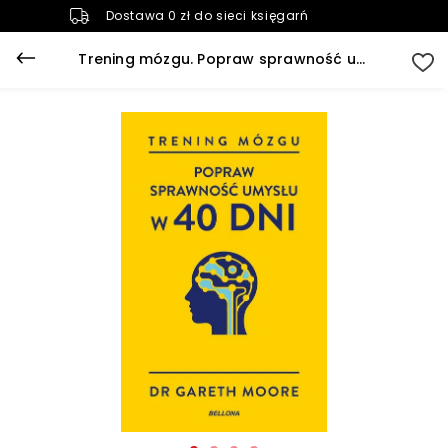
Dostawa 0 zł do sieci księgarń
Trening mózgu. Popraw sprawność umysłu w 40 dni