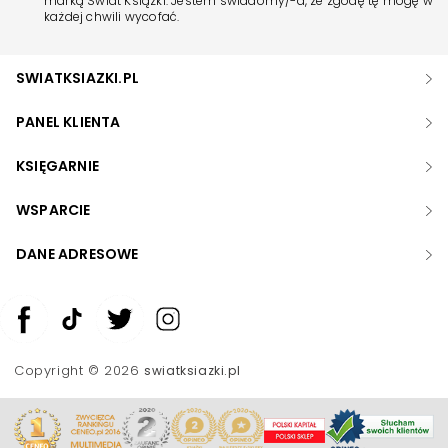
marką Świat Książki. Jestem świadomy/-a, że zgodę tę mogę w
każdej chwili wycofać.
SWIATKSIAZKI.PL
PANEL KLIENTA
KSIĘGARNIE
WSPARCIE
DANE ADRESOWE
Zwiększ rozmiar czcionki
Zmniejsz rozmiar czcionki
Copyright © 2026
swiatksiazki.pl
Odwróć kolory
Skala szarości