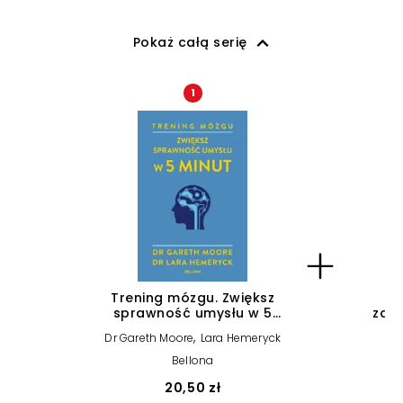
Pokaż całą serię
1
Trening mózgu. Zwiększ
Tr
sprawność umysłu w 5
zac
minut
,
Dr Gareth Moore
Lara Hemeryck
Bellona
20,50 zł