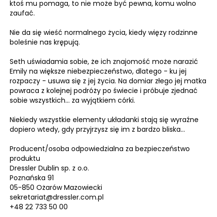
ktoś mu pomaga, to nie może być pewna, komu wolno
zaufać.
Nie da się wieść normalnego życia, kiedy więzy rodzinne
boleśnie nas krępują.
Seth uświadamia sobie, że ich znajomość może narazić
Emily na większe niebezpieczeństwo, dlatego - ku jej
rozpaczy - usuwa się z jej życia. Na domiar złego jej matka
powraca z kolejnej podróży po świecie i próbuje zjednać
sobie wszystkich... za wyjątkiem córki.
Niekiedy wszystkie elementy układanki stają się wyraźne
dopiero wtedy, gdy przyjrzysz się im z bardzo bliska…
Producent/osoba odpowiedzialna za bezpieczeństwo
produktu
Dressler Dublin sp. z o.o.
Poznańska 91
05-850 Ożarów Mazowiecki
sekretariat@dressler.com.pl
+48 22 733 50 00