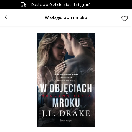
Dostawa 0 zł do sieci księgarń
W objęciach mroku