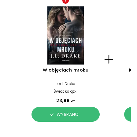
1
W objęciach mroku
Koł
Jodi Drake
Świat Książki
23,99 zł
WYBRANO