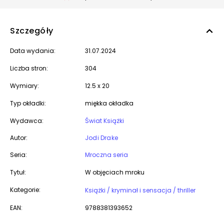
Szczegóły
Data wydania:
31.07.2024
Liczba stron:
304
Wymiary:
12.5 x 20
Typ okładki:
miękka okładka
Wydawca:
Świat Książki
Autor:
Jodi Drake
Seria:
Mroczna seria
Tytuł:
W objęciach mroku
Kategorie:
Książki / kryminał i sensacja / thriller
EAN:
9788381393652