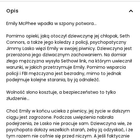
Opis
Emily McPhee wpadła w szpony potwora...
Pomimo opieki, jaką otoczył dziewczynę jej chłopak, Seth
Connors, a także jego koledzy z policji, psychopatyczny
Jimmy Lasko więzi Emily w swojej piwnicy. Dziewczyna jest
przerażona jego dziwacznym zachowaniem. Na domiar
złego mężczyzna wysyła Sethowi link, na którym uwiecznił
warunki, w jakich przetrzymuje Emily. Pomimo wsparcia
policji i FBI mężczyzna jest bezradny, mimo to jednak
podejmuje kolejne starania, by ją odnaleźć.
Wolność słono kosztuje, a bezpieczeństwo to tylko
złudzenie...
Choć Emily w końcu ucieka z piwnicy, jej życie w dalszym
ciągu jest zagrożone. Podczas uwięzienia nabrała
podejrzenia, że Lasko nie pracuje sam. Dziewczyna wie, że
psychopata dołoży wszelkich starań, żeby ją odzyskać, i że
tym razem nie cofnie się przed niczym. A jeśli faktycznie