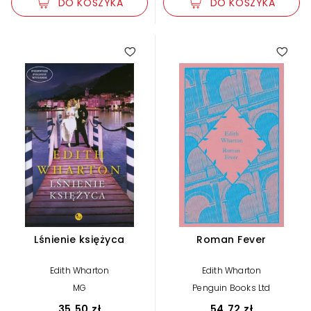
DO KOSZYKA
DO KOSZYKA
4.00
Lśnienie księżyca
Roman Fever
Edith Wharton
Edith Wharton
MG
Penguin Books Ltd
35,50 zł
54,72 zł