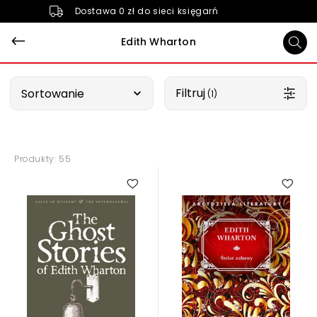
Dostawa 0 zł do sieci księgarń
Edith Wharton
Wybierz opcję
Filtruj
Sortowanie
 (1)
Produkty: 55