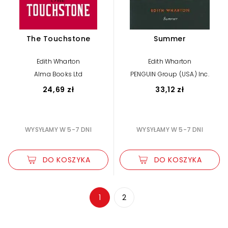
The Touchstone
Summer
Edith Wharton
Edith Wharton
Alma Books Ltd
PENGUIN Group (USA) Inc.
24,69 zł
33,12 zł
WYSYŁAMY W 5-7 DNI
WYSYŁAMY W 5-7 DNI
DO KOSZYKA
DO KOSZYKA
Zwiększ rozmiar czcionki
1
2
Zmniejsz rozmiar czcionki
Odwróć kolory