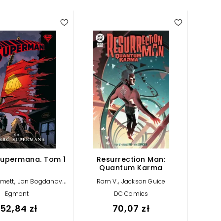
Supermana. Tom 1
Resurrection Man:
Quantum Karma
,
,
,
mett
Jon Bogdanove
Ram V.
Jackson Guice
,
,
ens
Louise Simonson
Egmont
DC Comics
,
,
ern
Karl Kesel
Jerry
,
ay
152,84 zł
Jackson Guice
70,07 zł