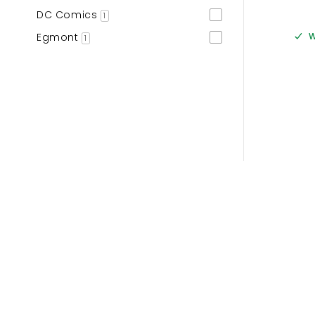
DC Comics
1
Egmont
W
1