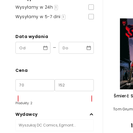
Powiększony kursor
Wysyłamy w 24h
1
Pomoc w czytaniu
Wysyłamy w 5-7 dni
1
Podkreślenie linków
Data wydania
-
Cena
Śmierć 
Produkty: 2
Tom Grum
Wydawcy
Dan Jurg
Roger St
Ordw