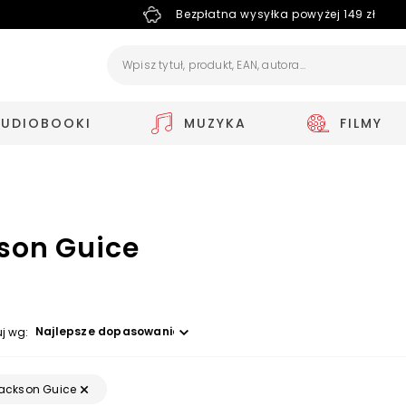
Bezpłatna wysyłka powyżej 149 zł
AUDIOBOOKI
MUZYKA
FILMY
son Guice
Wybierz opcję
uj wg:
ackson Guice