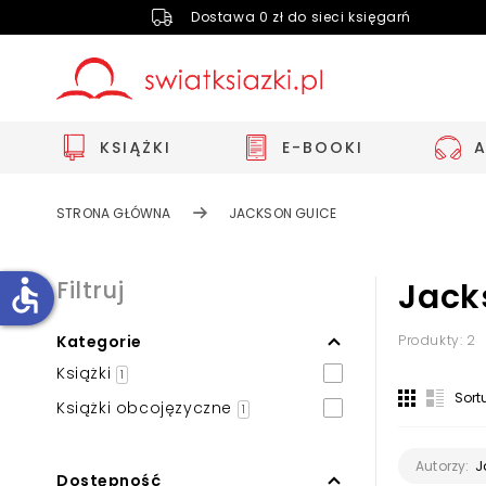
Dostawa 0 zł do sieci księgarń
KSIĄŻKI
E-BOOKI
STRONA GŁÓWNA
JACKSON GUICE
accessible
Filtruj
Jack
Kategorie
Produkty: 2
Zwiększ rozmiar czcionki
Książki
1
Zmniejsz rozmiar czcionki
Sort
Książki obcojęzyczne
1
Odwróć kolory
Skala szarości
J
Autorzy:
Dostępność