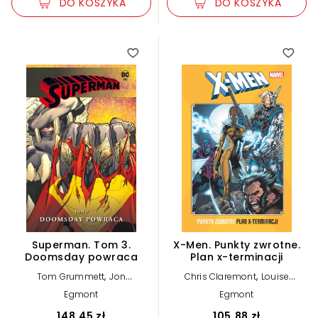
DO KOSZYKA
DO KOSZYKA
Superman. Tom 3.
X-Men. Punkty zwrotne.
Doomsday powraca
Plan x-terminacji
,
,
Tom Grummett
Jon
Chris Claremont
Louise
,
,
Bogdanove
Dan Jurgens
Simonson
Egmont
Egmont
,
Louise Simonson
Jerry Ordway
148,45 zł
105,88 zł