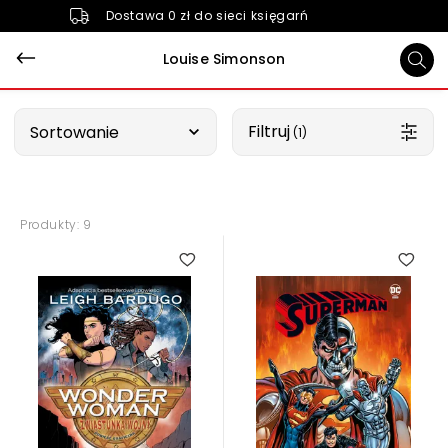
Dostawa 0 zł do sieci księgarń
Louise Simonson
Wybierz opcję
Filtruj
Sortowanie
 (1)
Produkty: 9