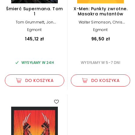
Śmierć Supermana. Tom
X-Men: Punkty zwrotne.
1
Masakra mutantów
,
,
Tom Grummett
Jon
Walter Simonson
Chris
,
,
,
,
Bogdanove
Dan Jurgens
Claremont
Louise Simonson
Egmont
Egmont
,
,
Louise Simonson
Roger Stern
Ann Nocenti
,
,
Karl Kesel
Jerry Ordway
145,12 zł
96,50 zł
Jackson Guice
WYSYŁAMY W 24H
WYSYŁAMY W 5-7 DNI
DO KOSZYKA
DO KOSZYKA