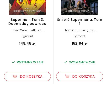
Superman. Tom 3.
Śmierć Supermana. Tom
Doomsday powraca
1
,
,
Tom Grummett
Jon
Tom Grummett
Jon
,
,
,
,
Bogdanove
Dan Jurgens
Bogdanove
Dan Jurgens
Egmont
Egmont
,
,
,
Louise Simonson
Jerry Ordway
Louise Simonson
Roger Stern
,
,
Karl Kesel
Jerry Ordway
148,45 zł
152,84 zł
Jackson Guice
WYSYŁAMY W 24H
WYSYŁAMY W 24H
DO KOSZYKA
DO KOSZYKA
Zwiększ rozmiar czcionki
Zmniejsz rozmiar czcionki
Odwróć kolory