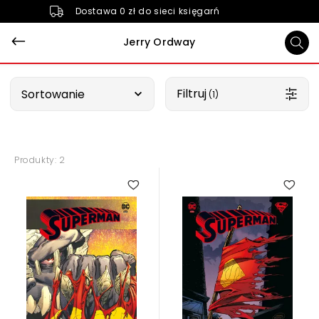
Dostawa 0 zł do sieci księgarń
Jerry Ordway
Wybierz opcję
Filtruj
Sortowanie
 (1)
Produkty: 2