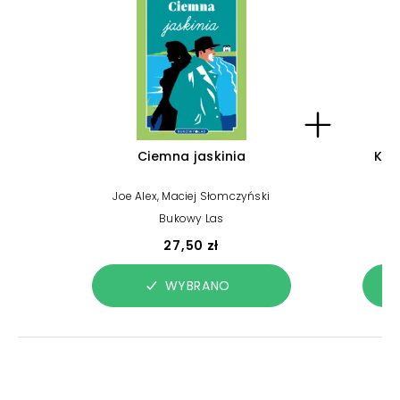
Ciemna jaskinia
Każ
Joe Alex, Maciej Słomczyński
Jo
Bukowy Las
27,50 zł
WYBRANO