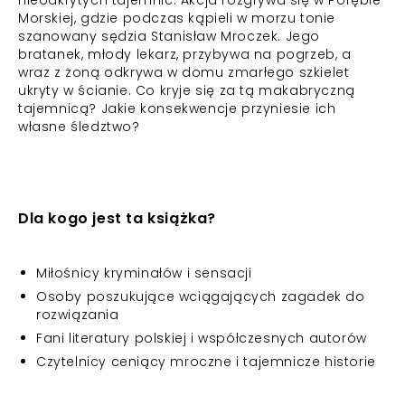
nieodkrytych tajemnic. Akcja rozgrywa się w Porębie
Morskiej, gdzie podczas kąpieli w morzu tonie
szanowany sędzia Stanisław Mroczek. Jego
bratanek, młody lekarz, przybywa na pogrzeb, a
wraz z żoną odkrywa w domu zmarłego szkielet
ukryty w ścianie. Co kryje się za tą makabryczną
tajemnicą? Jakie konsekwencje przyniesie ich
własne śledztwo?
Dla kogo jest ta książka?
Miłośnicy kryminałów i sensacji
Osoby poszukujące wciągających zagadek do
rozwiązania
Fani literatury polskiej i współczesnych autorów
Czytelnicy ceniący mroczne i tajemnicze historie