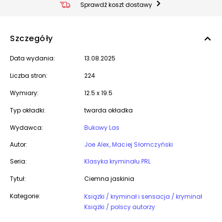
Sprawdź koszt dostawy
Szczegóły
Data wydania:
13.08.2025
Liczba stron:
224
Wymiary:
12.5 x 19.5
Typ okładki:
twarda okładka
Wydawca:
Bukowy Las
Autor:
Joe Alex, Maciej Słomczyński
Seria:
Klasyka kryminału PRL
Tytuł:
Ciemna jaskinia
Kategorie:
Książki / kryminał i sensacja / kryminał
Książki / polscy autorzy