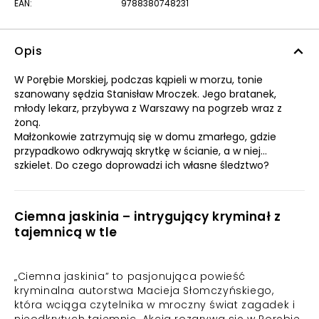
EAN:
9788380748231
Opis
W Porębie Morskiej, podczas kąpieli w morzu, tonie
szanowany sędzia Stanisław Mroczek. Jego bratanek,
młody lekarz, przybywa z Warszawy na pogrzeb wraz z
żoną.
Małżonkowie zatrzymują się w domu zmarłego, gdzie
przypadkowo odkrywają skrytkę w ścianie, a w niej…
szkielet. Do czego doprowadzi ich własne śledztwo?
Ciemna jaskinia – intrygujący kryminał z
tajemnicą w tle
„Ciemna jaskinia” to pasjonująca powieść
kryminalna autorstwa Macieja Słomczyńskiego,
która wciąga czytelnika w mroczny świat zagadek i