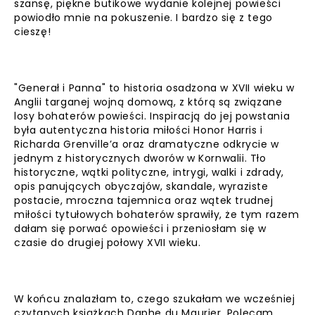
szansę, piękne butikowe wydanie kolejnej powieści
powiodło mnie na pokuszenie. I bardzo się z tego
cieszę!
"Generał i Panna" to historia osadzona w XVII wieku w
Anglii targanej wojną domową, z którą są związane
losy bohaterów powieści. Inspiracją do jej powstania
była autentyczna historia miłości Honor Harris i
Richarda Grenville’a oraz dramatyczne odkrycie w
jednym z historycznych dworów w Kornwalii. Tło
historyczne, wątki polityczne, intrygi, walki i zdrady,
opis panujących obyczajów, skandale, wyraziste
postacie, mroczna tajemnica oraz wątek trudnej
miłości tytułowych bohaterów sprawiły, że tym razem
dałam się porwać opowieści i przeniosłam się w
czasie do drugiej połowy XVII wieku.
W końcu znalazłam to, czego szukałam we wcześniej
czytanych książkach Daphe du Maurier. Polecam