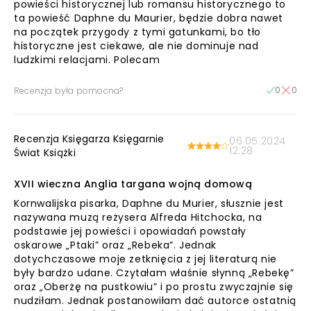
powieści historycznej lub romansu historycznego to
ta powieść Daphne du Maurier, będzie dobra nawet
na początek przygody z tymi gatunkami, bo tło
historyczne jest ciekawe, ale nie dominuje nad
ludzkimi relacjami. Polecam
0
0
Recenzja była pomocna?
Recenzja Księgarza Księgarnie
06.05.2024
12:28
Świat Książki
XVII wieczna Anglia targana wojną domową
Kornwalijska pisarka, Daphne du Murier, słusznie jest
nazywana muzą reżysera Alfreda Hitchocka, na
podstawie jej powieści i opowiadań powstały
oskarowe „Ptaki” oraz „Rebeka”. Jednak
dotychczasowe moje zetknięcia z jej literaturą nie
były bardzo udane. Czytałam właśnie słynną „Rebekę”
oraz „Oberżę na pustkowiu” i po prostu zwyczajnie się
nudziłam. Jednak postanowiłam dać autorce ostatnią