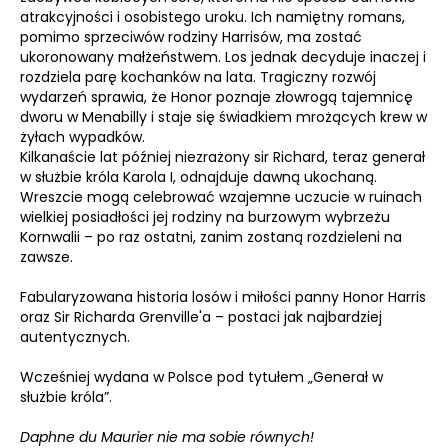
atrakcyjności i osobistego uroku. Ich namiętny romans,
pomimo sprzeciwów rodziny Harrisów, ma zostać
ukoronowany małżeństwem. Los jednak decyduje inaczej i
rozdziela parę kochanków na lata. Tragiczny rozwój
wydarzeń sprawia, że Honor poznaje złowrogą tajemnicę
dworu w Menabilly i staje się świadkiem mrożących krew w
żyłach wypadków.
Kilkanaście lat później niezrażony sir Richard, teraz generał
w służbie króla Karola I, odnajduje dawną ukochaną.
Wreszcie mogą celebrować wzajemne uczucie w ruinach
wielkiej posiadłości jej rodziny na burzowym wybrzeżu
Kornwalii – po raz ostatni, zanim zostaną rozdzieleni na
zawsze.
Fabularyzowana historia losów i miłości panny Honor Harris
oraz Sir Richarda Grenville'a – postaci jak najbardziej
autentycznych.
Wcześniej wydana w Polsce pod tytułem „Generał w
służbie króla”.
Daphne du Maurier nie ma sobie równych!