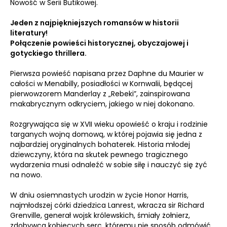
Nowość w Serii Butikowej.
Jeden z najpiękniejszych romansów w historii
literatury!
Połączenie powieści historycznej, obyczajowej i
gotyckiego thrillera.
Pierwsza powieść napisana przez Daphne du Maurier w
całości w Menabilly, posiadłości w Kornwalii, będącej
pierwowzorem Manderlay z „Rebeki”, zainspirowana
makabrycznym odkryciem, jakiego w niej dokonano.
Rozgrywająca się w XVII wieku opowieść o kraju i rodzinie
targanych wojną domową, w której pojawia się jedna z
najbardziej oryginalnych bohaterek. Historia młodej
dziewczyny, która na skutek pewnego tragicznego
wydarzenia musi odnaleźć w sobie siłę i nauczyć się żyć
na nowo.
W dniu osiemnastych urodzin w życie Honor Harris,
najmłodszej córki dziedzica Lanrest, wkracza sir Richard
Grenville, generał wojsk królewskich, śmiały żołnierz,
zdobywca kobiecych serc, któremu nie sposób odmówić