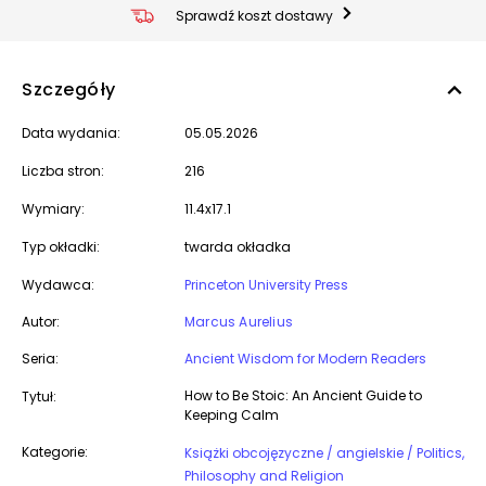
Sprawdź koszt dostawy
Szczegóły
Data wydania:
05.05.2026
Liczba stron:
216
Wymiary:
11.4x17.1
Typ okładki:
twarda okładka
Wydawca:
Princeton University Press
Autor:
Marcus Aurelius
Seria:
Ancient Wisdom for Modern Readers
How to Be Stoic: An Ancient Guide to
Tytuł:
Keeping Calm
Kategorie:
Książki obcojęzyczne / angielskie / Politics,
Philosophy and Religion