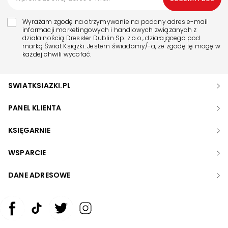
Wyrażam zgodę na otrzymywanie na podany adres e-mail
informacji marketingowych i handlowych związanych z
działalnością Dressler Dublin Sp. z o.o., działającego pod
marką Świat Książki. Jestem świadomy/-a, że zgodę tę mogę w
każdej chwili wycofać.
SWIATKSIAZKI.PL
PANEL KLIENTA
KSIĘGARNIE
WSPARCIE
DANE ADRESOWE
Zwiększ rozmiar czcionki
Zmniejsz rozmiar czcionki