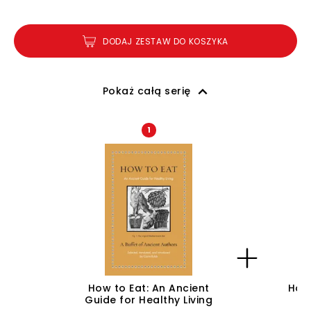
DODAJ ZESTAW DO KOSZYKA
Pokaż całą serię
1
How to Eat: An Ancient
How 
Guide for Healthy Living