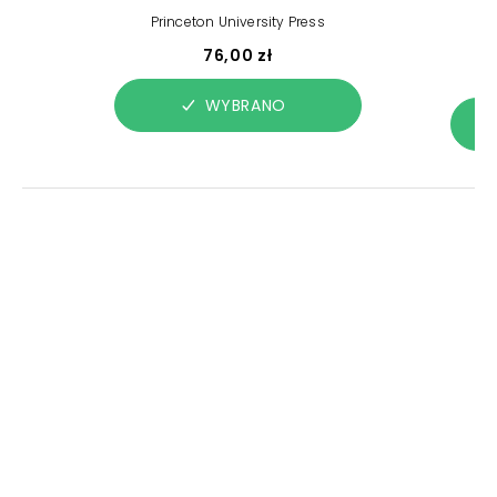
T
Princeton University Press
P
76,00 zł
WYBRANO