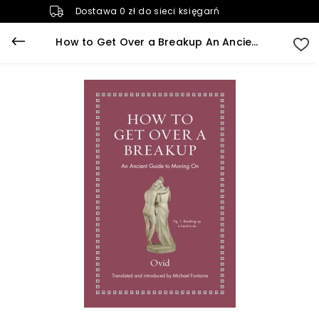
Dostawa 0 zł do sieci księgarń
How to Get Over a Breakup An Ancient Guide to Moving On