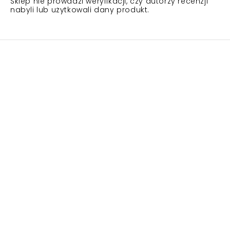
Sklep nie prowadzi weryfikacji, czy autorzy recenzji
nabyli lub użytkowali dany produkt.