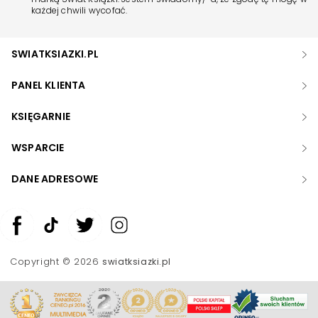
każdej chwili wycofać.
SWIATKSIAZKI.PL
PANEL KLIENTA
KSIĘGARNIE
WSPARCIE
DANE ADRESOWE
Zwiększ rozmiar czcionki
Zmniejsz rozmiar czcionki
Copyright © 2026
swiatksiazki.pl
Odwróć kolory
Skala szarości