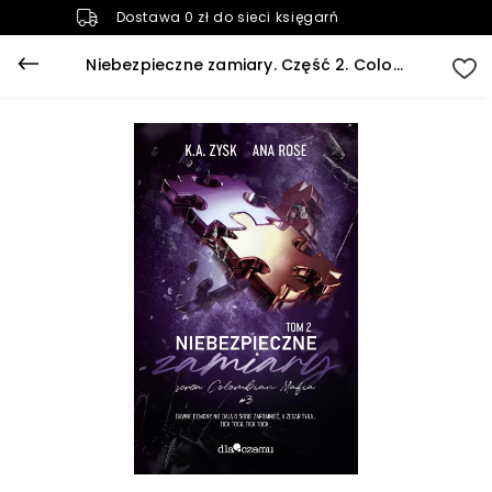
Dostawa 0 zł do sieci księgarń
Niebezpieczne zamiary. Część 2. Colombian mafia. Tom 3