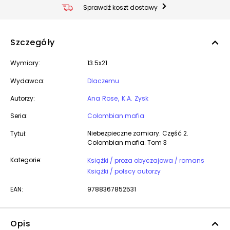
Sprawdź koszt dostawy
Szczegóły
Wymiary:
13.5x21
Wydawca:
Dlaczemu
Autorzy:
Ana Rose
K.A. Zysk
Seria:
Colombian mafia
Niebezpieczne zamiary. Część 2.
Tytuł:
Colombian mafia. Tom 3
Kategorie:
Książki / proza obyczajowa / romans
Książki / polscy autorzy
EAN:
9788367852531
Opis