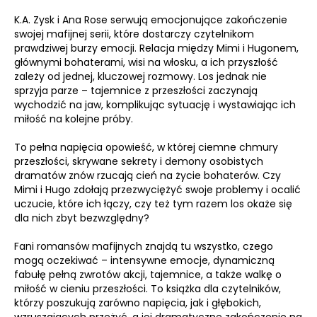
K.A. Zysk i Ana Rose serwują emocjonujące zakończenie
swojej mafijnej serii, które dostarczy czytelnikom
prawdziwej burzy emocji. Relacja między Mimi i Hugonem,
głównymi bohaterami, wisi na włosku, a ich przyszłość
zależy od jednej, kluczowej rozmowy. Los jednak nie
sprzyja parze – tajemnice z przeszłości zaczynają
wychodzić na jaw, komplikując sytuację i wystawiając ich
miłość na kolejne próby.
To pełna napięcia opowieść, w której ciemne chmury
przeszłości, skrywane sekrety i demony osobistych
dramatów znów rzucają cień na życie bohaterów. Czy
Mimi i Hugo zdołają przezwyciężyć swoje problemy i ocalić
uczucie, które ich łączy, czy też tym razem los okaże się
dla nich zbyt bezwzględny?
Fani romansów mafijnych znajdą tu wszystko, czego
mogą oczekiwać – intensywne emocje, dynamiczną
fabułę pełną zwrotów akcji, tajemnice, a także walkę o
miłość w cieniu przeszłości. To książka dla czytelników,
którzy poszukują zarówno napięcia, jak i głębokich,