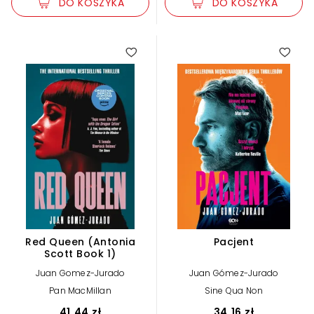
DO KOSZYKA
DO KOSZYKA
5.00
Red Queen (Antonia
Pacjent
Scott Book 1)
Juan Gomez-Jurado
Juan Gómez-Jurado
Pan MacMillan
Sine Qua Non
41,44 zł
34,16 zł