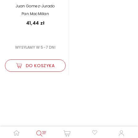
Juan Gomez-Jurado
Pan MacMillan
41,44 zł
WYSYŁAMY W 5-7 DNI
DO KOSZYKA
Zwiększ rozmiar czcionki
Zmniejsz rozmiar czcionki
Odwróć kolory
Skala szarości
Pomoc w czytaniu
Podkreślenie linków