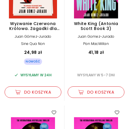
Wyzwanie Czerwona
White King (Antonia
Królowa. Zagadki dla
Scott Book 3)
wyjątkowych umysłów
Juan Gómez-Jurado
Juan Gomez-Jurado
Sine Qua Non
Pan MacMillan
24,98 zł
41,18 zł
NOWOŚĆ
WYSYŁAMY W 24H
WYSYŁAMY W 5-7 DNI
DO KOSZYKA
DO KOSZYKA