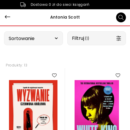
Dostawa 0 zł do sieci księgarń
Antonia Scott
Wybierz opcję
Filtruj
Sortowanie
 (1)
Produkty: 13