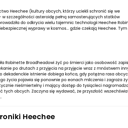
ictwo Heechee (kultury obcych, którzy uciekli schronić się we
– w szczególności asteroidę pełną samosterujących statków
prowadziła do odkrycia wielu tajemnic technologii Heechee Robi
niebezpiecznej wyprawy w kosmos… gdzie czekają Heechee. Ty
a Robinette Broadheadowi żyć po śmierci jako osobowość zapi
kanie po drutach z przyjęcia na przyjęcie wraz z mnóstwem in
 dekadenckie istnienie dobiega końca, gdy potężna rasa obcy
ego życia pojawia się ponownie po eonach milczenia i zagraża ży
aktycznie nieśmiertelny i mający dostęp do tysiącleci nagromad
ymać tych obcych. Zaczyna się wydawać, że przyszłość wszechświa
…
Kroniki Heechee