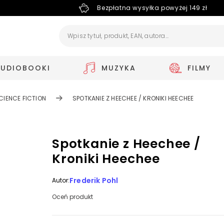
Bezpłatna wysyłka powyżej 149 zł
AUDIOBOOKI
MUZYKA
FILMY
CIENCE FICTION
SPOTKANIE Z HEECHEE / KRONIKI HEECHEE
Spotkanie z Heechee /
Kroniki Heechee
Frederik Pohl
Autor:
Oceń produkt