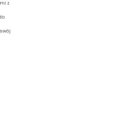
mi z
 do
 swój