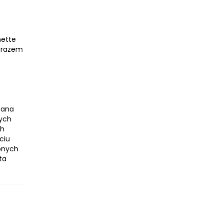
nette
m razem
sana
nych
ch
ciu
zonych
ta