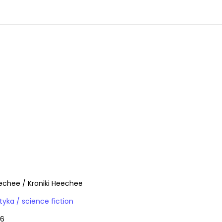
echee / Kroniki Heechee
Książki / fantastyka / science fiction
76