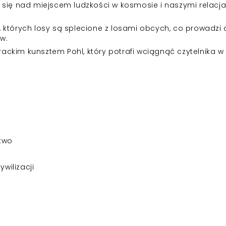
się nad miejscem ludzkości w kosmosie i naszymi relacja
 których losy są splecione z losami obcych, co prowadzi
w.
erackim kunsztem Pohl, który potrafi wciągnąć czytelnika w
stwo
ywilizacji