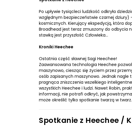
Po upływie tysiącleci ludzkość odkryła dziedz
względnym bezpieczeństwie czarnej dziury) 
kosmicznych. Kierujący ekspedycją, która do
Broadhead jest teraz zmuszony do odbycia 
stawką jest przyszłość Człowieka…
Kroniki Heechee
Ostatnia część sławnej Sagi Heechee!
Zaawansowana technologia Heechee pozwolił
maszynowo, ciesząc się życiem przez przemy
osób zapisanych maszynowo. Jednak nagle to
pragnąca zniszczenia wszelkiego inteligentn
wszystkich Heechee i ludzi. Nawet Robin, pr
informacji, nie potrafi odkryć, jak powstrz
może określić tylko spotkanie twarzą w twarz
Spotkanie z Heechee / 