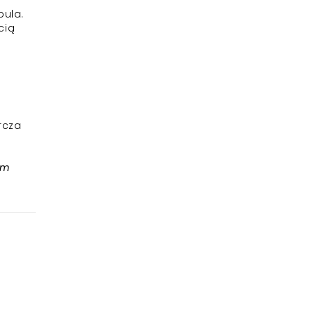
bula.
cią
rcza
tm