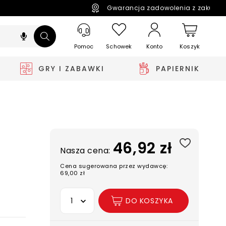
Gwarancja zadowolenia z zakupó
Pomoc
Schowek
Koszyk
Konto
GRY I ZABAWKI
PAPIERNIK
46,92 zł
Nasza cena:
Cena sugerowana przez wydawcę:
69,00 zł
Wybierz opcję
DO KOSZYKA