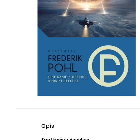
Powiększony kursor
Pomoc w czytaniu
Podkreślenie linków
Opis
Spotkanie z Heechee