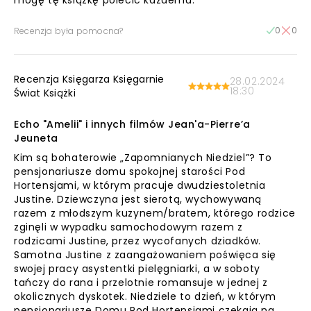
mogę tę książkę polecić każdemu.
0
0
Recenzja była pomocna?
Recenzja Księgarza Księgarnie
28.02.2024
18:30
Świat Książki
Echo "Amelii" i innych filmów Jean'a-Pierre’a
Jeuneta
Kim są bohaterowie „Zapomnianych Niedziel”? To
pensjonariusze domu spokojnej starości Pod
Hortensjami, w którym pracuje dwudziestoletnia
Justine. Dziewczyna jest sierotą, wychowywaną
razem z młodszym kuzynem/bratem, którego rodzice
zginęli w wypadku samochodowym razem z
rodzicami Justine, przez wycofanych dziadków.
Samotna Justine z zaangażowaniem poświęca się
swojej pracy asystentki pielęgniarki, a w soboty
tańczy do rana i przelotnie romansuje w jednej z
okolicznych dyskotek. Niedziele to dzień, w którym
pensjonariusze Domu Pod Hortensjami czekają na