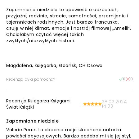
Zapomniane niedziele to opowieść o uczuciach,
przyjaźni, rodzinie, stracie, samotności, przemijaniu i
tajemnicach rodzinnych. Jest bardzo francuska,
czuję w niej klimat, emocje i nastrój filmowej „Amelii”.
Chciałabym czytać więcej takich
zwykłych/niezwykłych historii.
Magdalena, księgarka, Gdańsk, CH Osowa
0
0
Recenzja była pomocna?
Recenzja Księgarza Księgarni
28.02.2024
14:03
Świat Książki
Zapomniane niedziele
Valerie Perrin to obecnie moja ukochana autorka
powieści obyczajowych. Bardzo podoba mi się jej styl,