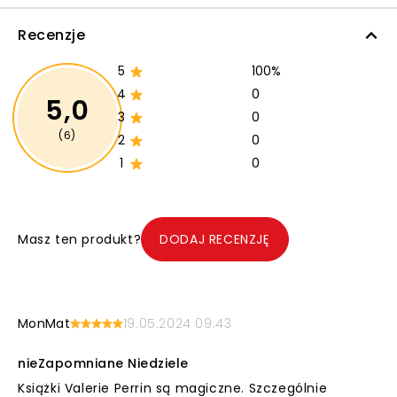
Recenzje
5
100%
4
0
5,0
3
0
(6)
2
0
1
0
Masz ten produkt?
DODAJ RECENZJĘ
MonMat
19.05.2024 09:43
nieZapomniane Niedziele
Książki Valerie Perrin są magiczne. Szczególnie