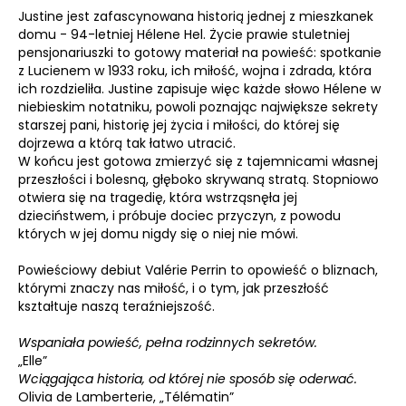
Justine jest zafascynowana historią jednej z mieszkanek
domu - 94-letniej Hélene Hel. Życie prawie stuletniej
pensjonariuszki to gotowy materiał na powieść: spotkanie
z Lucienem w 1933 roku, ich miłość, wojna i zdrada, która
ich rozdzieliła. Justine zapisuje więc każde słowo Hélene w
niebieskim notatniku, powoli poznając największe sekrety
starszej pani, historię jej życia i miłości, do której się
dojrzewa a którą tak łatwo utracić.
W końcu jest gotowa zmierzyć się z tajemnicami własnej
przeszłości i bolesną, głęboko skrywaną stratą. Stopniowo
otwiera się na tragedię, która wstrząsnęła jej
dzieciństwem, i próbuje dociec przyczyn, z powodu
których w jej domu nigdy się o niej nie mówi.
Powieściowy debiut Valérie Perrin to opowieść o bliznach,
którymi znaczy nas miłość, i o tym, jak przeszłość
kształtuje naszą teraźniejszość.
Wspaniała powieść, pełna rodzinnych sekretów.
„Elle”
Wciągająca historia, od której nie sposób się oderwać.
Olivia de Lamberterie, „Télématin”