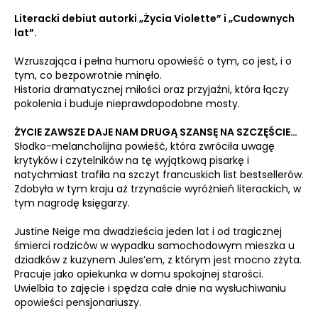
Literacki debiut autorki „Życia Violette” i „Cudownych
lat”.
Wzruszająca i pełna humoru opowieść o tym, co jest, i o
tym, co bezpowrotnie minęło.
Historia dramatycznej miłości oraz przyjaźni, która łączy
pokolenia i buduje nieprawdopodobne mosty.
ŻYCIE ZAWSZE DAJE NAM DRUGĄ SZANSĘ NA SZCZĘŚCIE…
Słodko-melancholijna powieść, która zwróciła uwagę
krytyków i czytelników na tę wyjątkową pisarkę i
natychmiast trafiła na szczyt francuskich list bestsellerów.
Zdobyła w tym kraju aż trzynaście wyróżnień literackich, w
tym nagrodę księgarzy.
Justine Neige ma dwadzieścia jeden lat i od tragicznej
śmierci rodziców w wypadku samochodowym mieszka u
dziadków z kuzynem Jules’em, z którym jest mocno zżyta.
Pracuje jako opiekunka w domu spokojnej starości.
Uwielbia to zajęcie i spędza całe dnie na wysłuchiwaniu
opowieści pensjonariuszy.