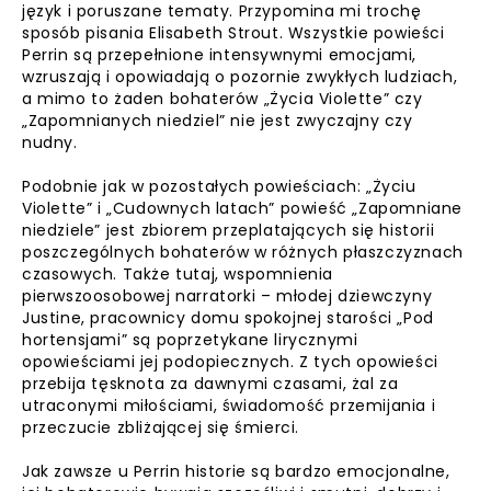
język i poruszane tematy. Przypomina mi trochę
sposób pisania Elisabeth Strout. Wszystkie powieści
Perrin są przepełnione intensywnymi emocjami,
wzruszają i opowiadają o pozornie zwykłych ludziach,
a mimo to żaden bohaterów „Życia Violette” czy
„Zapomnianych niedziel” nie jest zwyczajny czy
nudny.
Podobnie jak w pozostałych powieściach: „Życiu
Violette” i „Cudownych latach” powieść „Zapomniane
niedziele” jest zbiorem przeplatających się historii
poszczególnych bohaterów w różnych płaszczyznach
czasowych. Także tutaj, wspomnienia
pierwszoosobowej narratorki – młodej dziewczyny
Justine, pracownicy domu spokojnej starości „Pod
hortensjami” są poprzetykane lirycznymi
opowieściami jej podopiecznych. Z tych opowieści
przebija tęsknota za dawnymi czasami, żal za
utraconymi miłościami, świadomość przemijania i
przeczucie zbliżającej się śmierci.
Jak zawsze u Perrin historie są bardzo emocjonalne,