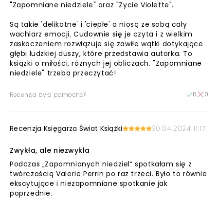
"Zapomniane niedziele" oraz "Życie Violette".
Są takie 'delikatne' i 'ciepłe' a niosą ze sobą cały
wachlarz emocji. Cudownie się je czyta i z wielkim
zaskoczeniem rozwiązuje się zawiłe wątki dotykające
głębi ludzkiej duszy, które przedstawia autorka. To
książki o miłości, różnych jej obliczach. "Zapomniane
niedziele" trzeba przeczytać!
0
0
Recenzja była pomocna?
Recenzja Księgarza Świat Książki
30.04.2024 11:17
Zwykła, ale niezwykła
Podczas „Zapomnianych niedziel” spotkałam się z
twórczością Valerie Perrin po raz trzeci. Było to równie
ekscytujące i niezapomniane spotkanie jak
poprzednie.