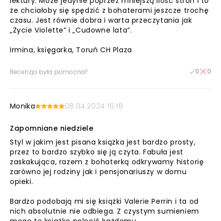
lektury. Może jedynie poprzez mniejszą ilość stron i to
że chciałoby się spędzić z bohaterami jeszcze trochę
czasu. Jest równie dobra i warta przeczytania jak
„Życie Violette” i „Cudowne lata”.
Irmina, księgarka, Toruń CH Plaza
0
0
Recenzja była pomocna?
Monika
08.04.2024 16:18
Zapomniane niedziele
Styl w jakim jest pisana książka jest bardzo prosty,
przez to bardzo szybko się ją czyta. Fabuła jest
zaskakująca, razem z bohaterką odkrywamy historię
zarówno jej rodziny jak i pensjonariuszy w domu
opieki.
Bardzo podobają mi się książki Valerie Perrin i ta od
nich absolutnie nie odbiega. Z czystym sumieniem