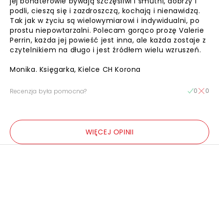
jej bohaterowie bywają szczęśliwi i smutni, dobrzy i
podli, cieszą się i zazdroszczą, kochają i nienawidzą.
Tak jak w życiu są wielowymiarowi i indywidualni, po
prostu niepowtarzalni. Polecam gorąco prozę Valerie
Perrin, każda jej powieść jest inna, ale każda zostaje z
czytelnikiem na długo i jest źródłem wielu wzruszeń.
Monika. Księgarka, Kielce CH Korona
0
0
Recenzja była pomocna?
WIĘCEJ OPINII