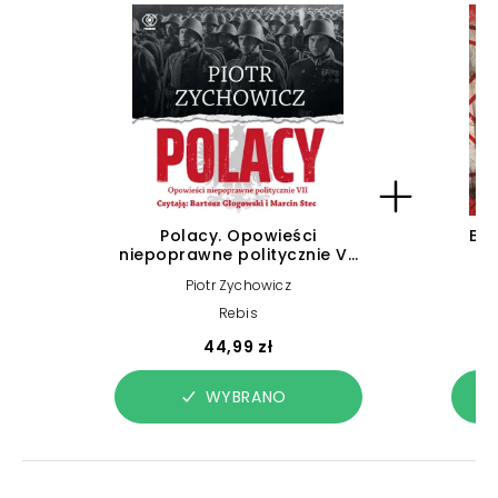
Polacy. Opowieści
Bog
niepoprawne politycznie VII
me
(plik audio)
sło
Piotr Zychowicz
Rebis
44,99 zł
WYBRANO