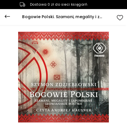
Dostawa 0 zł do sieci księgarń
Bogowie Polski. Szamani, megality i zapomniane słowiańskie bóstwa (plik audio)