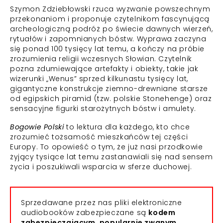
Szymon Zdziebłowski rzuca wyzwanie powszechnym
przekonaniom i proponuje czytelnikom fascynującą
archeologiczną podróż po świecie dawnych wierzeń,
rytuałów i zapomnianych bóstw. Wyprawa zaczyna
się ponad 100 tysięcy lat temu, a kończy na próbie
zrozumienia religii wczesnych Słowian. Czytelnik
pozna zdumiewające artefakty i obiekty, takie jak
wizerunki „Wenus” sprzed kilkunastu tysięcy lat,
gigantyczne konstrukcje ziemno-drewniane starsze
od egipskich piramid (tzw. polskie Stonehenge) oraz
sensacyjne figurki starożytnych bóstw i amulety.
Bogowie Polski
to lektura dla każdego, kto chce
zrozumieć tożsamość mieszkańców tej części
Europy. To opowieść o tym, że już nasi przodkowie
żyjący tysiące lat temu zastanawiali się nad sensem
życia i poszukiwali wsparcia w sferze duchowej.
Sprzedawane przez nas pliki elektroniczne
audiobooków zabezpieczane są
kodem
zabezpieczającym, popularnie zwanym