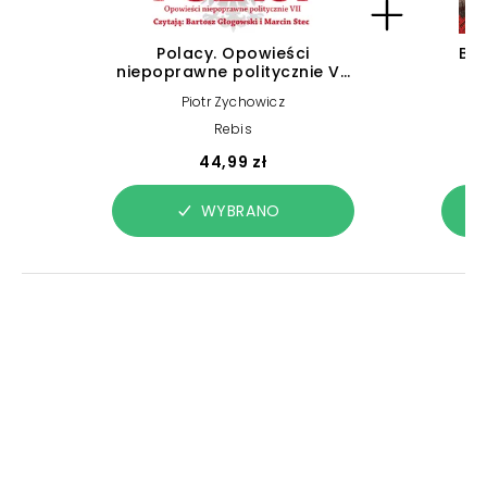
Polacy. Opowieści
Bog
niepoprawne politycznie VII
me
(plik audio)
sło
Piotr Zychowicz
Rebis
44,99 zł
WYBRANO