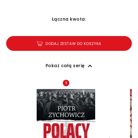
Łączna kwota:
DODAJ ZESTAW DO KOSZYKA
Pokaż całą serię
1