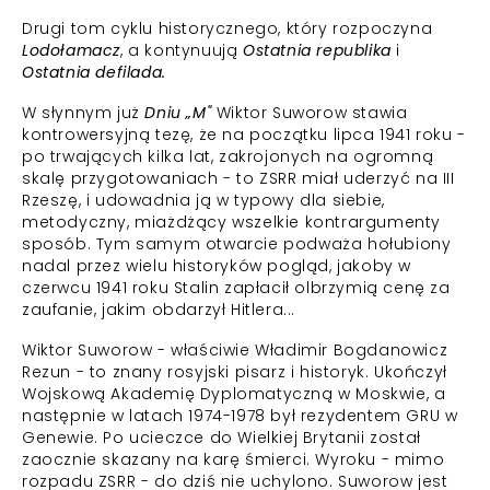
Drugi tom cyklu historycznego, który rozpoczyna
Lodołamacz
, a kontynuują
Ostatnia republika
i
Ostatnia defilada.
W słynnym już
Dniu „M"
Wiktor Suworow stawia
kontrowersyjną tezę, że na początku lipca 1941 roku -
po trwających kilka lat, zakrojonych na ogromną
skalę przygotowaniach - to ZSRR miał uderzyć na III
Rzeszę, i udowadnia ją w typowy dla siebie,
metodyczny, miażdżący wszelkie kontrargumenty
sposób. Tym samym otwarcie podważa hołubiony
nadal przez wielu historyków pogląd, jakoby w
czerwcu 1941 roku Stalin zapłacił olbrzymią cenę za
zaufanie, jakim obdarzył Hitlera...
Wiktor Suworow - właściwie Władimir Bogdanowicz
Rezun - to znany rosyjski pisarz i historyk. Ukończył
Wojskową Akademię Dyplomatyczną w Moskwie, a
następnie w latach 1974-1978 był rezydentem GRU w
Genewie. Po ucieczce do Wielkiej Brytanii został
zaocznie skazany na karę śmierci. Wyroku - mimo
rozpadu ZSRR - do dziś nie uchylono. Suworow jest