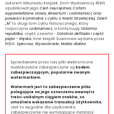
autorem kilkunastu książek. Dom Wydawniczy REBIS
opublikował jego
Cień zwycięstwa
,
Cofam
wypowiedziane słowa
,
Akwarium
i
Lodołamacz oraz
powieści kryminalne z cyklu o Nastii Strzeleckiej.
Dzień
„M"
to drugi tom cyklu historycznego, który
rozpoczyna
Lodołamacz
, a kontynuują
Ostatnia
republika,
część czwarta -
Ostatnia defilada i część
piąta - Klęska.
Inne książki Suworowa wydane przez
REBIS:
Specnaz, Wyzwoliciele, Matka diabła
.
Sprzedawane przez nas pliki elektroniczne
audiobooków zabezpieczane są
kodem
zabezpieczającym, popularnie zwanym
watermarkiem.
Watermark jest to zabezpieczenie pliku
polegające na jego oznaczeniu wewnątrz
treści unikalnym ciągiem znaków, co
umożliwia wskazanie transakcji Użytkownika.
Jest to wygodne dla użytkownika
zabezpieczenie nie wymagające instalacji