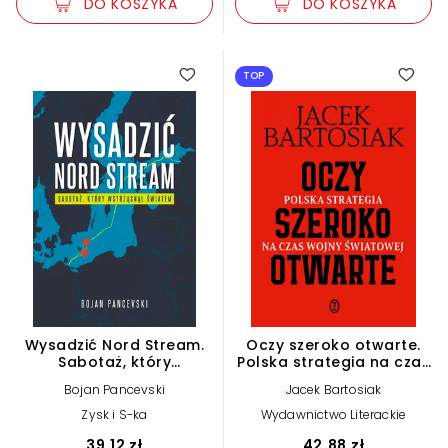
DO KOSZYKA
DO KOSZYKA
5.00
TOP
Wysadzić Nord Stream.
Oczy szeroko otwarte.
Sabotaż, który
Polska strategia na czas
wstrząsnął światem
wojny światowej
Bojan Pancevski
Jacek Bartosiak
Zysk i S-ka
Wydawnictwo Literackie
39,12 zł
42,88 zł