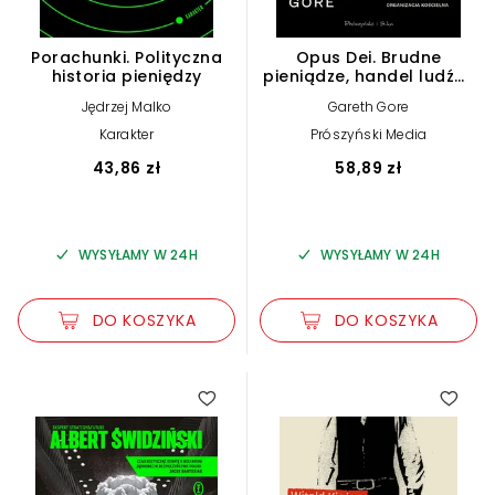
Porachunki. Polityczna
Opus Dei. Brudne
historia pieniędzy
pieniądze, handel ludźmi
i skrajnie prawicowa
Jędrzej Malko
Gareth Gore
organizacja kościelna
Karakter
Prószyński Media
43,86 zł
58,89 zł
WYSYŁAMY W 24H
WYSYŁAMY W 24H
DO KOSZYKA
DO KOSZYKA