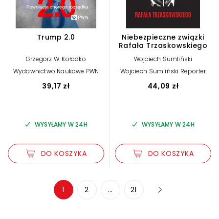
Trump 2.0
Niebezpieczne związki
Rafała Trzaskowskiego
Grzegorz W. Kołodko
Wojciech Sumliński
Wydawnictwo Naukowe PWN
Wojciech Sumliński Reporter
39,17 zł
44,09 zł
WYSYŁAMY W 24H
WYSYŁAMY W 24H
DO KOSZYKA
DO KOSZYKA
Zwiększ rozmiar czcionki
1
2
...
21
Zmniejsz rozmiar czcionki
Odwróć kolory