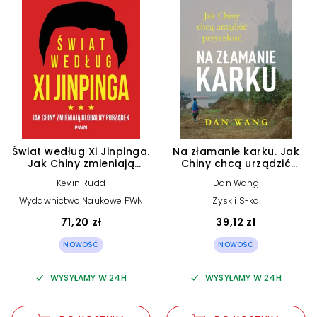
Świat według Xi Jinpinga.
Na złamanie karku. Jak
Jak Chiny zmieniają
Chiny chcą urządzić
globalny porządek
przyszłość Dan Wang
Kevin Rudd
Dan Wang
Wydawnictwo Naukowe PWN
Zysk i S-ka
71,20 zł
39,12 zł
NOWOŚĆ
NOWOŚĆ
WYSYŁAMY W 24H
WYSYŁAMY W 24H