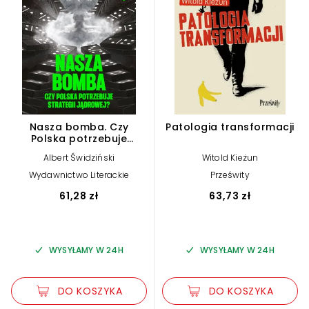
Nasza bomba. Czy
Patologia transformacji
Polska potrzebuje
strategii jądrowej?
Albert Świdziński
Witold Kieżun
Wydawnictwo Literackie
Prześwity
61,28 zł
63,73 zł
WYSYŁAMY W 24H
WYSYŁAMY W 24H
DO KOSZYKA
DO KOSZYKA