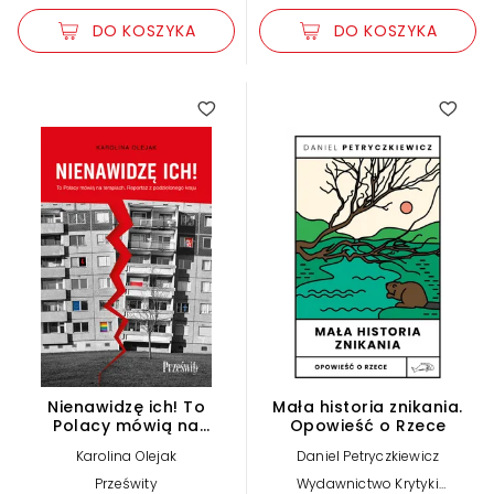
DO KOSZYKA
DO KOSZYKA
Nienawidzę ich! To
Mała historia znikania.
Polacy mówią na
Opowieść o Rzece
terapiach. Reportaż z
Karolina Olejak
Daniel Petryczkiewicz
podzielonego kraju
Prześwity
Wydawnictwo Krytyki