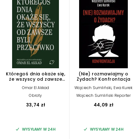
Któregoś dnia okaże się,
(Nie) rozmawiajmy o
że wszyscy od zawsze
Żydach? Konfrontacja
byli przeciwko
,
Omar El Akkad
Wojciech Sumliński
Ewa Kurek
Obroty
Wojciech Sumliński Reporter
33,74 zł
44,09 zł
WYSYŁAMY W 24H
WYSYŁAMY W 24H