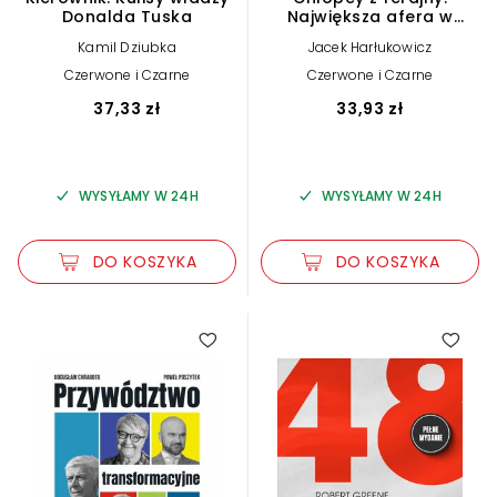
Donalda Tuska
Największa afera w
polskiej polityce
Kamil Dziubka
Jacek Harłukowicz
Czerwone i Czarne
Czerwone i Czarne
37,33 zł
33,93 zł
WYSYŁAMY W 24H
WYSYŁAMY W 24H
DO KOSZYKA
DO KOSZYKA