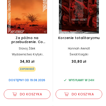
Za późno na
Korzenie totalitaryzmu
przebudzenie. Co
nastąpi, skoro
Slavoj Žižek
Hannah Arendt
przyszłość nie istnieje
Wydawnictwo Krytyki
Świat Książki
Politycznej
34,93 zł
30,80 zł
ZAPOWIEDŹ
DOSTĘPNY OD 19.08.2026
WYSYŁAMY W 24H
DO KOSZYKA
DO KOSZYKA