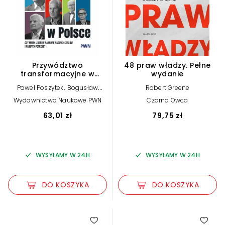
Przywództwo
48 praw władzy. Pełne
transformacyjne w
wydanie
Polsce
,
Paweł Poszytek
Bogusław
Robert Greene
Chrabota
Wydawnictwo Naukowe PWN
Czarna Owca
63,01 zł
79,75 zł
WYSYŁAMY W 24H
WYSYŁAMY W 24H
DO KOSZYKA
DO KOSZYKA
5.00