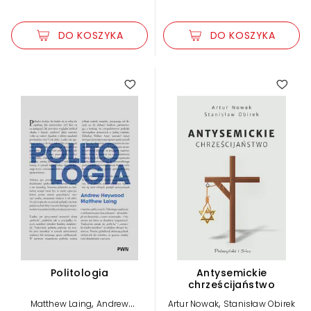
DO KOSZYKA
DO KOSZYKA
Politologia
Antysemickie
chrześcijaństwo
,
,
Matthew Laing
Andrew
Artur Nowak
Stanisław Obirek