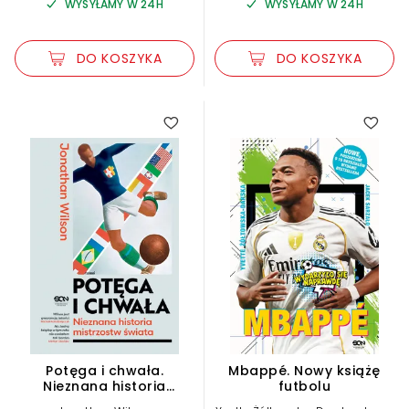
WYSYŁAMY W 24H
WYSYŁAMY W 24H
DO KOSZYKA
DO KOSZYKA
Potęga i chwała.
Mbappé. Nowy książę
Nieznana historia
futbolu
mistrzostw świata