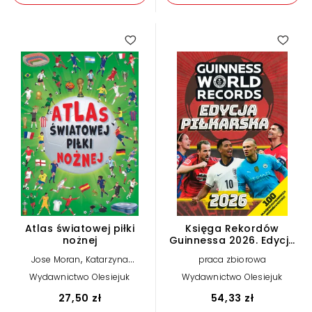
Atlas światowej piłki
Księga Rekordów
nożnej
Guinnessa 2026. Edycja
piłkarska
,
Jose Moran
Katarzyna
praca zbiorowa
,
Łączyńska (tłum.)
Cristina
Wydawnictwo Olesiejuk
Wydawnictwo Olesiejuk
Garcia (ilustr.)
27,50 zł
54,33 zł