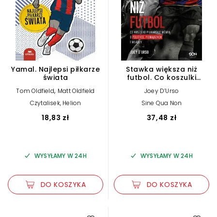
Yamal. Najlepsi piłkarze
Stawka większa niż
świata
futbol. Co koszulki
piłkarskie mówią o
,
Tom Oldfield
Matt Oldfield
Joey D’Urso
polityce, pieniądzach i
władzy?
Czytalisek, Helion
Sine Qua Non
18,83 zł
37,48 zł
WYSYŁAMY W 24H
WYSYŁAMY W 24H
DO KOSZYKA
DO KOSZYKA