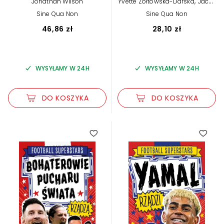
,
Jonathan Wilson
Yvette Żółtowska-Darska
Jacek
Sarzało
Sine Qua Non
Sine Qua Non
46,86 zł
28,10 zł
WYSYŁAMY W 24H
WYSYŁAMY W 24H
DO KOSZYKA
DO KOSZYKA