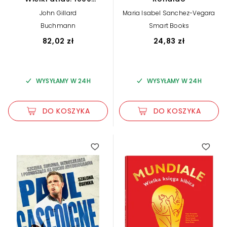
niesamowitych boisk i
John Gillard
Maria Isabel Sanchez-Vegara
ich historie
Buchmann
Smart Books
82,02 zł
24,83 zł
WYSYŁAMY W 24H
WYSYŁAMY W 24H
DO KOSZYKA
DO KOSZYKA