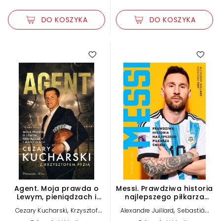
DO KOSZYKA
DO KOSZYKA
Agent. Moja prawda o
Messi. Prawdziwa historia
Lewym, pieniądzach i
najlepszego piłkarza
manipulacji
świata
,
,
Cezary Kucharski
Krzysztof
Alexandre Juillard
Sebastián
Pyzia
Fest