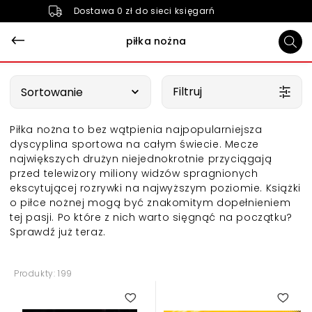
Dostawa 0 zł do sieci księgarń
piłka nożna
Wybierz opcję
Filtruj
Sortowanie
Piłka nożna to bez wątpienia najpopularniejsza
dyscyplina sportowa na całym świecie. Mecze
największych drużyn niejednokrotnie przyciągają
przed telewizory miliony widzów spragnionych
ekscytującej rozrywki na najwyższym poziomie.
Książki
o piłce nożnej mogą być znakomitym dopełnieniem
tej pasji. Po które z nich warto sięgnąć na początku?
Sprawdź już teraz.
Produkty: 199
5.00