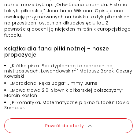
nożnej może być np. „
Odwrócona piramida. Historia
taktyki piłkarskiej
” Jonathana Wilsona. Opisuje ona
ewolucję przyjmowanych na boisku taktyk piłkarskich
na przestrzeni ostatnich kilkudziesięciu lat. Z
pewnością doceni ją niejeden miłośnik europejskiego
futbolu.
Książka dla fana piłki nożnej – nasze
propozycje
„
Krótka piłka. Bez dyplomacji o reprezentacji,
mistrzostwach, Lewandowskim
” Mateusz Borek, Cezary
Kowalski
„
Maradona. Ręka Boga
” Jimmy Burns
„
Mowa trawa 2:0. Słownik piłkarskiej polszczyzny
”
Marcin Rosłoń
Zwiększ rozmiar czcionki
„
Piłkomatyka. Matematyczne piękno futbolu
” David
Sumpter.
Zmniejsz rozmiar czcionki
Odwróć kolory
Powrót do oferty
Skala szarości