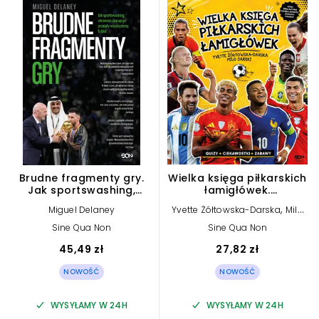
Brudne fragmenty gry.
Wielka księga piłkarskich
Jak sportswashing,
łamigłówek.
chciwość i korupcja
Reprezentacje
,
Miguel Delaney
Yvette Żółtowska-Darska
Milo
przejęły współczesny
Darski
futbol
Sine Qua Non
Sine Qua Non
45,49 zł
27,82 zł
NOWOŚĆ
NOWOŚĆ
WYSYŁAMY W 24H
WYSYŁAMY W 24H