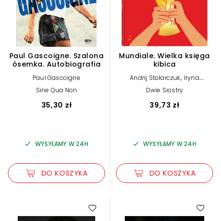
Paul Gascoigne. Szalona
Mundiale. Wielka księga
ósemka. Autobiografia
kibica
,
Paul Gascoigne
Andrij Stolarczuk
Iryna
,
Taranenko
Marija Worobjowa
Sine Qua Non
Dwie Siostry
35,30 zł
39,73 zł
WYSYŁAMY W 24H
WYSYŁAMY W 24H
DO KOSZYKA
DO KOSZYKA