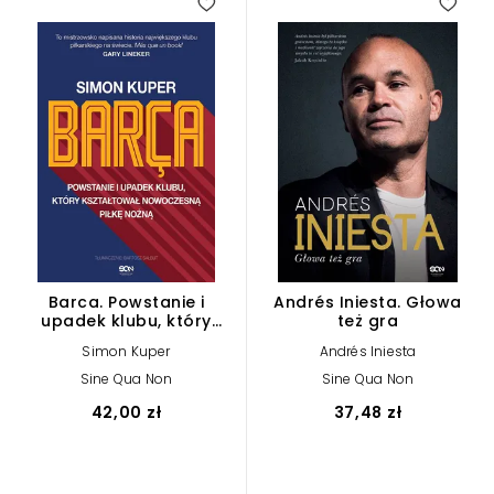
Barca. Powstanie i
Andrés Iniesta. Głowa
upadek klubu, który
też gra
kształtował nowoczesną
Simon Kuper
Andrés Iniesta
piłkę nożną
Sine Qua Non
Sine Qua Non
42,00 zł
37,48 zł