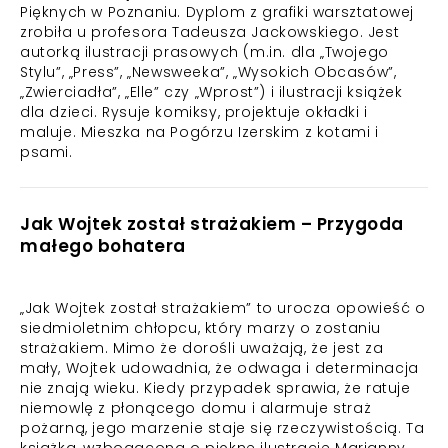
Pięknych w Poznaniu. Dyplom z grafiki warsztatowej
zrobiła u profesora Tadeusza Jackowskiego. Jest
autorką ilustracji prasowych (m.in. dla „Twojego
Stylu”, „Press”, „Newsweeka”, „Wysokich Obcasów”,
„Zwierciadła”, „Elle” czy „Wprost”) i ilustracji książek
dla dzieci. Rysuje komiksy, projektuje okładki i
maluje. Mieszka na Pogórzu Izerskim z kotami i
psami.
Jak Wojtek został strażakiem – Przygoda
małego bohatera
„Jak Wojtek został strażakiem” to urocza opowieść o
siedmioletnim chłopcu, który marzy o zostaniu
strażakiem. Mimo że dorośli uważają, że jest za
mały, Wojtek udowadnia, że odwaga i determinacja
nie znają wieku. Kiedy przypadek sprawia, że ratuje
niemowlę z płonącego domu i alarmuje straż
pożarną, jego marzenie staje się rzeczywistością. Ta