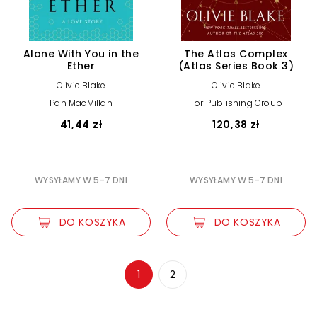
Alone With You in the
The Atlas Complex
Ether
(Atlas Series Book 3)
Olivie Blake
Olivie Blake
Pan MacMillan
Tor Publishing Group
41,44 zł
120,38 zł
WYSYŁAMY W 5-7 DNI
WYSYŁAMY W 5-7 DNI
DO KOSZYKA
DO KOSZYKA
Zwiększ rozmiar czcionki
1
2
Zmniejsz rozmiar czcionki
Odwróć kolory