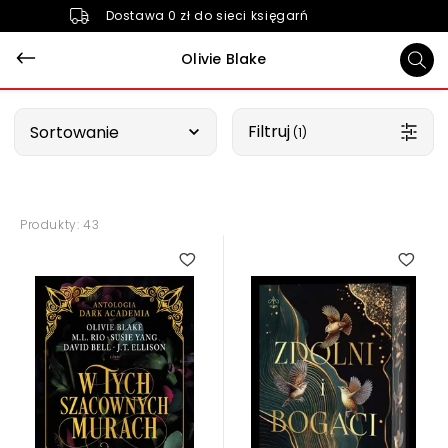
Dostawa 0 zł do sieci księgarń
Olivie Blake
Wybierz opcję
Filtruj
Sortowanie
 (1)
Produkty: 43
5.00