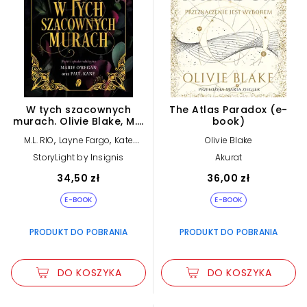
W tych szacownych
The Atlas Paradox (e-
murach. Olivie Blake, M.L.
book)
Rio i inni. Antologia Dark
,
,
M.L. RIO
Layne Fargo
Kate
Olivie Blake
Academia (e-book)
,
,
Weinberg
Susie Yang
Phoebe
StoryLight by Insignis
Akurat
,
,
Wynne
Tori Bovalino
Olivie
,
,
Blake
Kelly Andrew
James Tate
34,50 zł
36,00 zł
,
,
,
Hill
Marie O’Regan
Helen Grant
,
,
David Bell
Paul Kane
J.T. Ellison
E-BOOK
E-BOOK
PRODUKT DO POBRANIA
PRODUKT DO POBRANIA
DO KOSZYKA
DO KOSZYKA