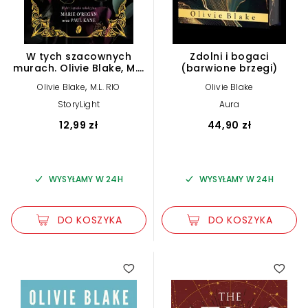
W tych szacownych
Zdolni i bogaci
murach. Olivie Blake, M.L.
(barwione brzegi)
Rio i inni. Antologia Dark
,
Olivie Blake
M.L. RIO
Olivie Blake
Academia
StoryLight
Aura
12,99 zł
44,90 zł
WYSYŁAMY W 24H
WYSYŁAMY W 24H
DO KOSZYKA
DO KOSZYKA