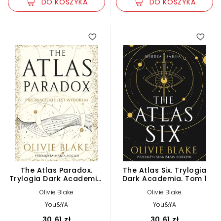
DO KOSZYKA
DO KOSZYKA
5.00
The Atlas Paradox.
The Atlas Six. Trylogia
Trylogia Dark Academia.
Dark Academia. Tom 1
Tom 2
Olivie Blake
Olivie Blake
You&YA
You&YA
30,61 zł
30,61 zł